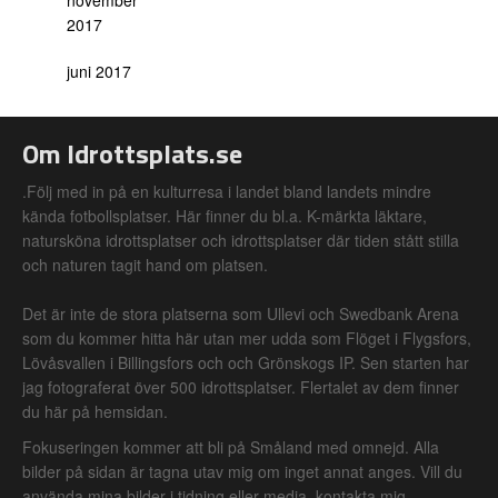
november
2017
juni 2017
Om Idrottsplats.se
.Följ med in på en kulturresa i landet bland landets mindre
kända fotbollsplatser. Här finner du bl.a. K-märkta läktare,
natursköna idrottsplatser och idrottsplatser där tiden stått stilla
och naturen tagit hand om platsen.
Det är inte de stora platserna som Ullevi och Swedbank Arena
som du kommer hitta här utan mer udda som Flöget i Flygsfors,
Lövåsvallen i Billingsfors och och Grönskogs IP. Sen starten har
jag fotograferat över 500 idrottsplatser. Flertalet av dem finner
du här på hemsidan.
Fokuseringen kommer att bli på Småland med omnejd. Alla
bilder på sidan är tagna utav mig om inget annat anges. Vill du
använda mina bilder i tidning eller media, kontakta mig