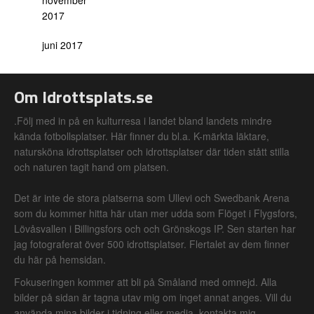
november
2017
juni 2017
Om Idrottsplats.se
.Följ med in på en kulturresa i landet bland landets mindre
kända fotbollsplatser. Här finner du bl.a. K-märkta läktare,
natursköna idrottsplatser och idrottsplatser där tiden stått stilla
och naturen tagit hand om platsen.
Det är inte de stora platserna som Ullevi och Swedbank Arena
som du kommer hitta här utan mer udda som Flöget i Flygsfors,
Lövåsvallen i Billingsfors och och Grönskogs IP. Sen starten har
jag fotograferat över 500 idrottsplatser. Flertalet av dem finner
du här på hemsidan.
Fokuseringen kommer att bli på Småland med omnejd. Alla
bilder på sidan är tagna utav mig om inget annat anges. Vill du
använda mina bilder i tidning eller media, kontakta mig