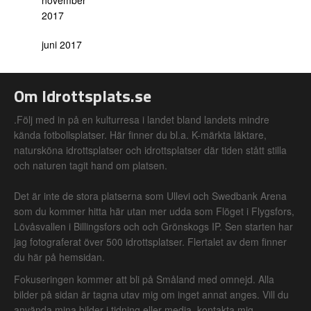
november
2017
juni 2017
Om Idrottsplats.se
.Följ med in på en kulturresa i landet bland landets mindre
kända fotbollsplatser. Här finner du bl.a. K-märkta läktare,
natursköna idrottsplatser och idrottsplatser där tiden stått stilla
och naturen tagit hand om platsen.
Det är inte de stora platserna som Ullevi och Swedbank Arena
som du kommer hitta här utan mer udda som Flöget i Flygsfors,
Lövåsvallen i Billingsfors och och Grönskogs IP. Sen starten har
jag fotograferat över 500 idrottsplatser. Flertalet av dem finner
du här på hemsidan.
Fokuseringen kommer att bli på Småland med omnejd. Alla
bilder på sidan är tagna utav mig om inget annat anges. Vill du
använda mina bilder i tidning eller media, kontakta mig