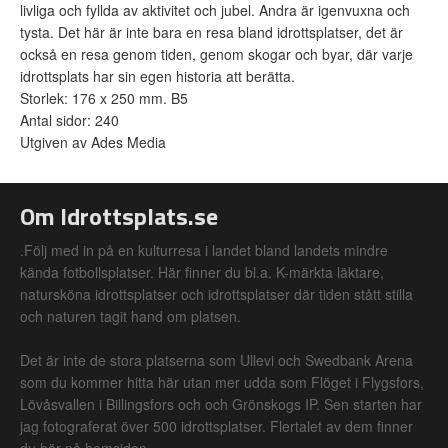
livliga och fyllda av aktivitet och jubel. Andra är igenvuxna och
tysta. Det här är inte bara en resa bland idrottsplatser, det är
också en resa genom tiden, genom skogar och byar, där varje
idrottsplats har sin egen historia att berätta.
Storlek: 176 x 250 mm. B5
Antal sidor: 240
Utgiven av Ades Media
Om Idrottsplats.se
.Följ med in på en kulturresa i landet bland landets mindre
kända fotbollsplatser. Här finner du bl.a. K-märkta läktare,
natursköna idrottsplatser och idrottsplatser där tiden stått stilla
och naturen tagit hand om platsen.
Det är inte de stora platserna som Ullevi och Swedbank Arena
som du kommer hitta här utan mer udda som Flöget i Flygsfors,
Lövåsvallen i Billingsfors och och Grönskogs IP. Sen starten har
jag fotograferat över 500 idrottsplatser. Flertalet av dem finner