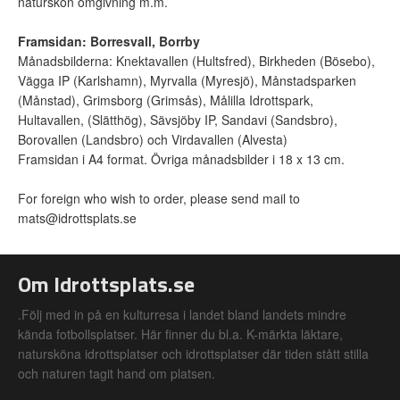
naturskön omgivning m.m.
Framsidan: Borresvall, Borrby
Månadsbilderna: Knektavallen (Hultsfred), Birkheden (Bösebo),
Vägga IP (Karlshamn), Myrvalla (Myresjö), Månstadsparken
(Månstad), Grimsborg (Grimsås), Målilla Idrottspark,
Hultavallen, (Slätthög), Sävsjöby IP, Sandavi (Sandsbro),
Borovallen (Landsbro) och Virdavallen (Alvesta)
Framsidan i A4 format. Övriga månadsbilder i 18 x 13 cm.
For foreign who wish to order, please send mail to
mats@idrottsplats.se
Om Idrottsplats.se
.Följ med in på en kulturresa i landet bland landets mindre
kända fotbollsplatser. Här finner du bl.a. K-märkta läktare,
natursköna idrottsplatser och idrottsplatser där tiden stått stilla
och naturen tagit hand om platsen.