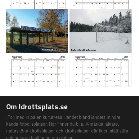
Om Idrottsplats.se
.Följ med in på en kulturresa i landet bland landets mindre
kända fotbollsplatser. Här finner du bl.a. K-märkta läktare,
natursköna idrottsplatser och idrottsplatser där tiden stått stilla
och naturen tagit hand om platsen.