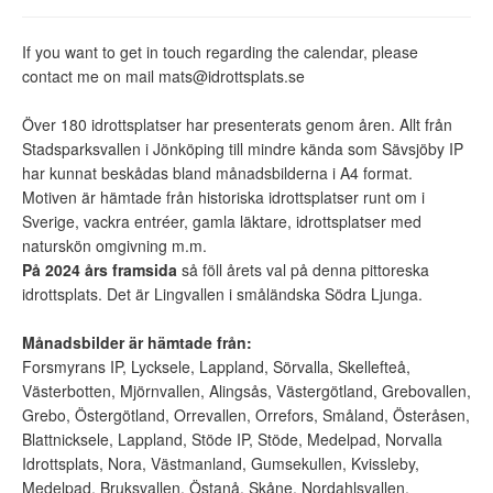
If you want to get in touch regarding the calendar, please
contact me on mail mats@idrottsplats.se
Över 180 idrottsplatser har presenterats genom åren. Allt från
Stadsparksvallen i Jönköping till mindre kända som Sävsjöby IP
har kunnat beskådas bland månadsbilderna i A4 format.
Motiven är hämtade från historiska idrottsplatser runt om i
Sverige, vackra entréer, gamla läktare, idrottsplatser med
naturskön omgivning m.m.
På 2024 års framsida
så föll årets val på denna pittoreska
idrottsplats. Det är Lingvallen i småländska Södra Ljunga.
Månadsbilder är hämtade från:
Forsmyrans IP, Lycksele, Lappland, Sörvalla, Skellefteå,
Västerbotten, Mjörnvallen, Alingsås, Västergötland, Grebovallen,
Grebo, Östergötland, Orrevallen, Orrefors, Småland, Österåsen,
Blattnicksele, Lappland, Stöde IP, Stöde, Medelpad, Norvalla
Idrottsplats, Nora, Västmanland, Gumsekullen, Kvissleby,
Medelpad, Bruksvallen, Östanå, Skåne, Nordahlsvallen,