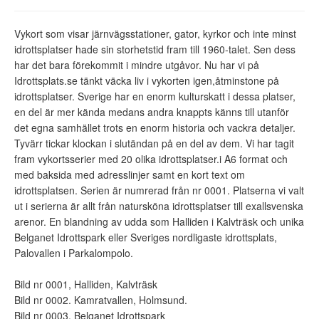
Vykort som visar järnvägsstationer, gator, kyrkor och inte minst
idrottsplatser hade sin storhetstid fram till 1960-talet. Sen dess
har det bara förekommit i mindre utgåvor. Nu har vi på
Idrottsplats.se tänkt väcka liv i vykorten igen,åtminstone på
idrottsplatser. Sverige har en enorm kulturskatt i dessa platser,
en del är mer kända medans andra knappts känns till utanför
det egna samhället trots en enorm historia och vackra detaljer.
Tyvärr tickar klockan i slutändan på en del av dem. Vi har tagit
fram vykortsserier med 20 olika idrottsplatser.i A6 format och
med baksida med adresslinjer samt en kort text om
idrottsplatsen. Serien är numrerad från nr 0001. Platserna vi valt
ut i serierna är allt från natursköna idrottsplatser till exallsvenska
arenor. En blandning av udda som Halliden i Kalvträsk och unika
Belganet Idrottspark eller Sveriges nordligaste idrottsplats,
Palovallen i Parkalompolo.
Bild nr 0001, Halliden, Kalvträsk
Bild nr 0002. Kamratvallen, Holmsund.
Bild nr 0003. Belganet Idrottspark