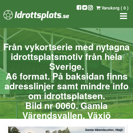
Varukorg (
0
)
Från vykortserie med nytagna
idrottsplatsmotiv från hela
Sverige.
A6 format. På baksidan finns
adresslinjer samt mindre info
om idrottsplatsen.
Bild nr 0060. Gamla
Värendsvallen, Växjö