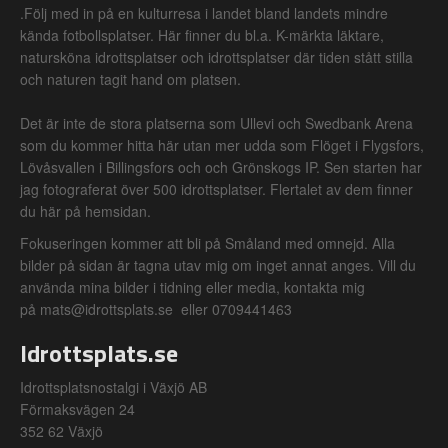
.Följ med in på en kulturresa i landet bland landets mindre
kända fotbollsplatser. Här finner du bl.a. K-märkta läktare,
natursköna idrottsplatser och idrottsplatser där tiden stått stilla
och naturen tagit hand om platsen.
Det är inte de stora platserna som Ullevi och Swedbank Arena
som du kommer hitta här utan mer udda som Flöget i Flygsfors,
Lövåsvallen i Billingsfors och och Grönskogs IP. Sen starten har
jag fotograferat över 500 idrottsplatser. Flertalet av dem finner
du här på hemsidan.
Fokuseringen kommer att bli på Småland med omnejd. Alla
bilder på sidan är tagna utav mig om inget annat anges. Vill du
använda mina bilder i tidning eller media, kontakta mig
på mats@idrottsplats.se eller 0709441463
Idrottsplats.se
Idrottsplatsnostalgi i Växjö AB
Förmaksvägen 24
352 62 Växjö