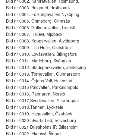
Bild nr 0002. Kamratvallen, Holmsund.
Bild nr 0003. Belganet Idrottspark
Bild nr 0004. Folkungavallen Nyköping
Bild nr 0005. Grimsborg, Grimsås
Bild nr 0006. Gullmarsvallen, Lysekil
Bild nr 0007. Hallevi, Mjöbäck
Bild nr 0008. Kopparvallen, Åtvidaberg
Bild nr 0009. Lilla Holje, Olofström
Bild nr 0010. Lövåsvallen, Billingsfors
Bild nr 0011. Marieborg, Svängsta
Bild nr 0012. Stadsparksvallen, Jönköping
Bild nr 0013. Tornevallen, Gunnarstorp
Bild nr 0014. Örjans Vall, Halmstad
Bild nr 0015 Palovallen, Parkalompolo
Bild nr 0016. Rännaren, Norsjö
Bild nr 0017.Svedjevallen, Ytterhogdal
Bild nr 0018.Tannen, Lycksele
Bild nr 0019. Hagavallen, Öxabäck
Bild nr 0020. Svarta Led, Sölvesborg
Bild nr 0021 Billesholms IP, Billesholm
Bild nr 0022. Ekensvi, Älghult