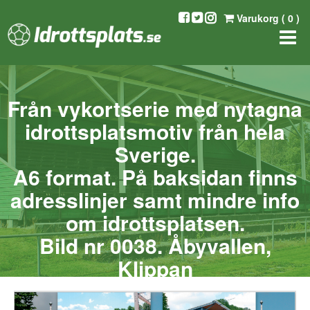
Varukorg (
0
)
Från vykortserie med nytagna
idrottsplatsmotiv från hela
Sverige.
A6 format. På baksidan finns
adresslinjer samt mindre info
om idrottsplatsen.
Bild nr 0038. Åbyvallen,
Klippan