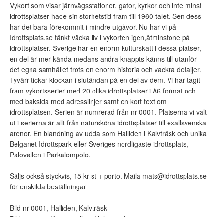
Vykort som visar järnvägsstationer, gator, kyrkor och inte minst
idrottsplatser hade sin storhetstid fram till 1960-talet. Sen dess
har det bara förekommit i mindre utgåvor. Nu har vi på
Idrottsplats.se tänkt väcka liv i vykorten igen,åtminstone på
idrottsplatser. Sverige har en enorm kulturskatt i dessa platser,
en del är mer kända medans andra knappts känns till utanför
det egna samhället trots en enorm historia och vackra detaljer.
Tyvärr tickar klockan i slutändan på en del av dem. Vi har tagit
fram vykortsserier med 20 olika idrottsplatser.i A6 format och
med baksida med adresslinjer samt en kort text om
idrottsplatsen. Serien är numrerad från nr 0001. Platserna vi valt
ut i serierna är allt från natursköna idrottsplatser till exallsvenska
arenor. En blandning av udda som Halliden i Kalvträsk och unika
Belganet Idrottspark eller Sveriges nordligaste idrottsplats,
Palovallen i Parkalompolo.
Säljs också styckvis, 15 kr st + porto. Maila mats@idrottsplats.se
för enskilda beställningar
Bild nr 0001, Halliden, Kalvträsk