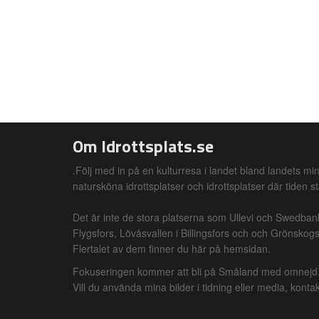
Om Idrottsplats.se
.Följ med in på en kulturresa i landet bland landets min
natursköna idrottsplatser och idrottsplatser där tiden st
Det är inte de stora platserna som Ullevi och Swedba
Flygsfors, Lövåsvallen i Billingsfors och och Grönskogs 
Flertalet av dem finner du här på hemsidan.
Fokuseringen kommer att bli på Småland med omnejd. A
Vill du använda mina bilder i tidning eller media, kon