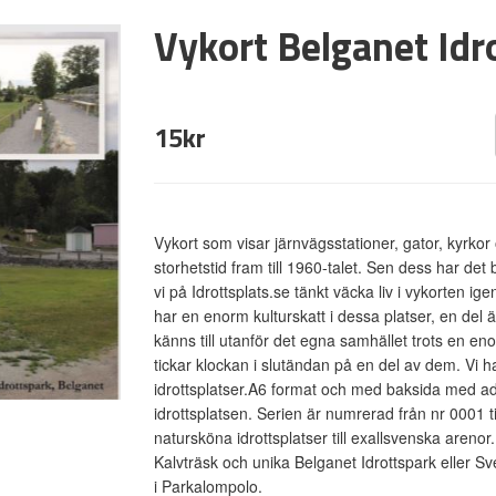
Vykort Belganet Idr
15kr
Vykort som visar järnvägsstationer, gator, kyrkor 
storhetstid fram till 1960-talet. Sen dess har de
vi på Idrottsplats.se tänkt väcka liv i vykorten ig
har en enorm kulturskatt i dessa platser, en de
känns till utanför det egna samhället trots en eno
tickar klockan i slutändan på en del av dem. Vi ha
idrottsplatser.A6 format och med baksida med adr
idrottsplatsen. Serien är numrerad från nr 0001 till
natursköna idrottsplatser till exallsvenska areno
Kalvträsk och unika Belganet Idrottspark eller Sve
i Parkalompolo.