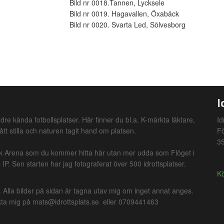
Bild nr 0018.Tannen, Lycksele
Bild nr 0019. Hagavallen, Öxabäck
Bild nr 0020. Svarta Led, Sölvesborg
I
dre kända fotbollsplatser. Här finner du bl.a. K-märkta läktare,
Id
ått stilla och naturen tagit hand om platsen.
F
35
nk Arena som du kommer hitta här utan mer udda som Flöget i
IP. Sen starten har jag fotograferat över 500 idrottsplatser.
Kö
lla bilder på sidan är tagna utav mig om inget annat anges.
takta mig på mats@idrottsplats.se eller 0709441463