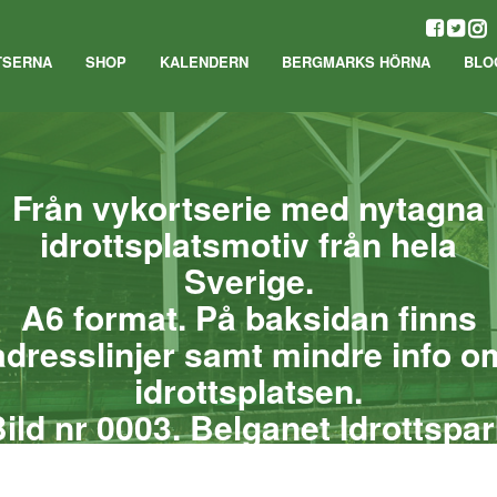
TSERNA
SHOP
KALENDERN
BERGMARKS HÖRNA
BLO
Från vykortserie med nytagna
idrottsplatsmotiv från hela
Sverige.
A6 format. På baksidan finns
adresslinjer samt mindre info o
idrottsplatsen.
ild nr 0003. Belganet Idrottspa