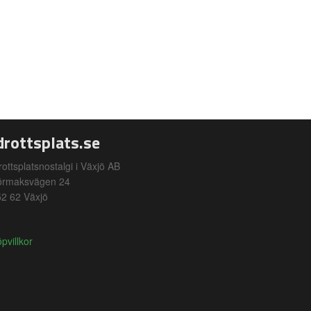
drottsplats.se
rottsplatsnostalgi i Växjö AB
örmaksvägen 24
2 62 Växjö
pvillkor