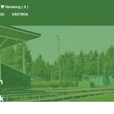
Varukorg (
0
)
GG
GÄSTBOK
m
rk