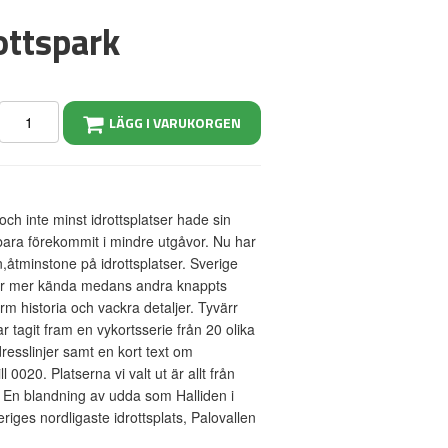
ottspark
LÄGG I VARUKORGEN
och inte minst idrottsplatser hade sin
t bara förekommit i mindre utgåvor. Nu har
en,åtminstone på idrottsplatser. Sverige
l är mer kända medans andra knappts
rm historia och vackra detaljer. Tyvärr
r tagit fram en vykortsserie från 20 olika
esslinjer samt en kort text om
 0020. Platserna vi valt ut är allt från
r. En blandning av udda som Halliden i
riges nordligaste idrottsplats, Palovallen