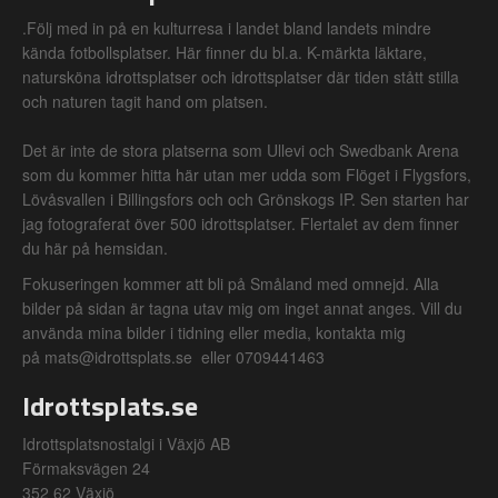
.Följ med in på en kulturresa i landet bland landets mindre
kända fotbollsplatser. Här finner du bl.a. K-märkta läktare,
natursköna idrottsplatser och idrottsplatser där tiden stått stilla
och naturen tagit hand om platsen.
Det är inte de stora platserna som Ullevi och Swedbank Arena
som du kommer hitta här utan mer udda som Flöget i Flygsfors,
Lövåsvallen i Billingsfors och och Grönskogs IP. Sen starten har
jag fotograferat över 500 idrottsplatser. Flertalet av dem finner
du här på hemsidan.
Fokuseringen kommer att bli på Småland med omnejd. Alla
bilder på sidan är tagna utav mig om inget annat anges. Vill du
använda mina bilder i tidning eller media, kontakta mig
på mats@idrottsplats.se eller 0709441463
Idrottsplats.se
Idrottsplatsnostalgi i Växjö AB
Förmaksvägen 24
352 62 Växjö