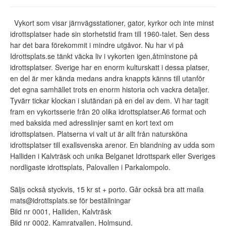
Vykort som visar järnvägsstationer, gator, kyrkor och inte minst
idrottsplatser hade sin storhetstid fram till 1960-talet. Sen dess
har det bara förekommit i mindre utgåvor. Nu har vi på
Idrottsplats.se tänkt väcka liv i vykorten igen,åtminstone på
idrottsplatser. Sverige har en enorm kulturskatt i dessa platser,
en del är mer kända medans andra knappts känns till utanför
det egna samhället trots en enorm historia och vackra detaljer.
Tyvärr tickar klockan i slutändan på en del av dem. Vi har tagit
fram en vykortsserie från 20 olika idrottsplatser.A6 format och
med baksida med adresslinjer samt en kort text om
idrottsplatsen. Platserna vi valt ut är allt från natursköna
idrottsplatser till exallsvenska arenor. En blandning av udda som
Halliden i Kalvträsk och unika Belganet Idrottspark eller Sveriges
nordligaste idrottsplats, Palovallen i Parkalompolo.
Säljs också styckvis, 15 kr st + porto. Går också bra att maila
mats@idrottsplats.se för beställningar
Bild nr 0001, Halliden, Kalvträsk
Bild nr 0002. Kamratvallen, Holmsund.