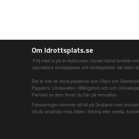
Om Idrottsplats.se
.Följ med in på en kulturresa i landet bland landets min
natursköna idrottsplatser och idrottsplatser där tiden st
Det är inte de stora platserna som Ullevi och Swedba
Flygsfors, Lövåsvallen i Billingsfors och och Grönskogs 
Flertalet av dem finner du här på hemsidan.
Fokuseringen kommer att bli på Småland med omnejd. A
Vill du använda mina bilder i tidning eller media, kon