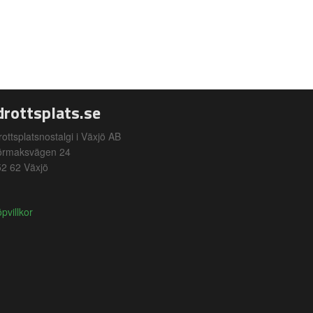
drottsplats.se
rottsplatsnostalgi i Växjö AB
örmaksvägen 24
2 62 Växjö
pvillkor