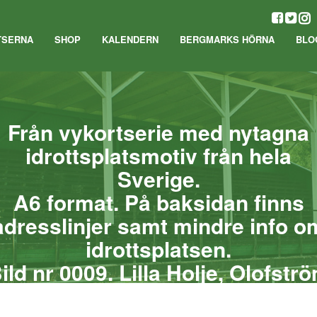
TSERNA
SHOP
KALENDERN
BERGMARKS HÖRNA
BLO
Från vykortserie med nytagna
idrottsplatsmotiv från hela
Sverige.
A6 format. På baksidan finns
adresslinjer samt mindre info o
idrottsplatsen.
ild nr 0009. Lilla Holje, Olofstr