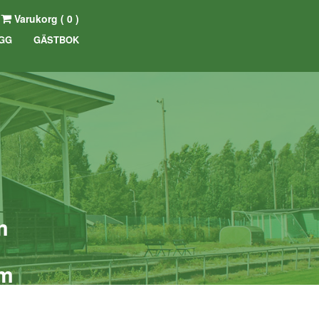
Varukorg (
0
)
GG
GÄSTBOK
m
öm