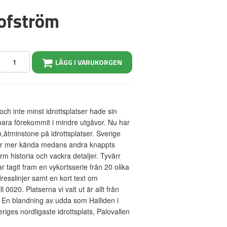
lofström
LÄGG I VARUKORGEN
och inte minst idrottsplatser hade sin
t bara förekommit i mindre utgåvor. Nu har
en,åtminstone på idrottsplatser. Sverige
l är mer kända medans andra knappts
rm historia och vackra detaljer. Tyvärr
r tagit fram en vykortsserie från 20 olika
esslinjer samt en kort text om
 0020. Platserna vi valt ut är allt från
r. En blandning av udda som Halliden i
riges nordligaste idrottsplats, Palovallen