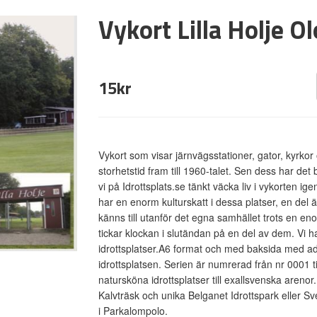
Vykort Lilla Holje O
15kr
Vykort som visar järnvägsstationer, gator, kyrkor 
storhetstid fram till 1960-talet. Sen dess har de
vi på Idrottsplats.se tänkt väcka liv i vykorten ig
har en enorm kulturskatt i dessa platser, en de
känns till utanför det egna samhället trots en eno
tickar klockan i slutändan på en del av dem. Vi ha
idrottsplatser.A6 format och med baksida med adr
idrottsplatsen. Serien är numrerad från nr 0001 till
natursköna idrottsplatser till exallsvenska areno
Kalvträsk och unika Belganet Idrottspark eller Sve
i Parkalompolo.