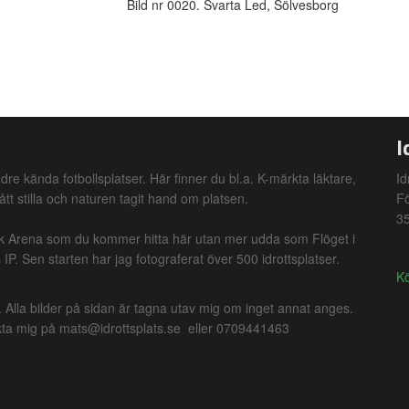
Bild nr 0020. Svarta Led, Sölvesborg
I
dre kända fotbollsplatser. Här finner du bl.a. K-märkta läktare,
Id
ått stilla och naturen tagit hand om platsen.
F
35
nk Arena som du kommer hitta här utan mer udda som Flöget i
IP. Sen starten har jag fotograferat över 500 idrottsplatser.
Kö
lla bilder på sidan är tagna utav mig om inget annat anges.
takta mig på mats@idrottsplats.se eller 0709441463