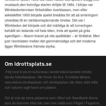
mustasch,den kvinnliga starten dröjde till 1884. I början var
Wimbledontennisen förbehållen överklassen, men efter
sekelskiftet 1900 började spelet breddas för att så småningom
utvecklas till en världsomspännande rörelse. Det var i
Wimbledon det började och det märkliga är att turneringen
behållit sin ledande roll hela tiden, trots att spelet på gräs
egentligen – liksom kravet på vita spelkläder – är föråldrat. Men
just i kontrasten mellan det gammalmodiga och det moderna
ligger Wimbledons främsta styrka.
Om Idrottsplats.se
.Följ med in på en kulturresa i landet bland landets mindre
kända fotbollsplatser. Här finner du bl.a. K-märkta läktare,
natursköna idrottsplatser och idrottsplatser där tiden stått stilla
och naturen tagit hand om platsen.
Det är inte de stora platserna som Ullevi och Swedbank Arena
som du kommer hitta här utan mer udda som Flöget i Flygsfors,