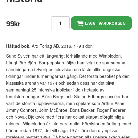
99kr
LÄGG I VARUKORGEN
Häftad bok.
Arx Förlag AB. 2016. 179 sidor.
Sune Sylvén har ett långvarigt förhållande med Wimbledon.
Långt före Björn Borg-epoken följde han ivrigt de sparsamma
sändningarna i Sveriges television och läste alltid engelska
tidningar under turneringarnas gång. Det första besöket på den
klassiska arenan var 1974 och sedan dess har det blivit
sammanlagt 25 intensiva inblickar i den hetaste av
tennisturneringar. Björn Borgs och Stefan Edbergs succéer har
varit de största upplevelserna, men spelare som Arthur Ashe,
Jimmy Connors, John McEnroe, Boris Becker, Roger Federer
och Novak Djokovic med flera har också skapat oförglömliga
minnen. Wimbledon är inte bara nutid. Förhistorien är lång, med
början redan 1877, det vill säga 19 år före den olympiska
rörelsens nystart 1896. Då hade nästan alla spelare skägg eller