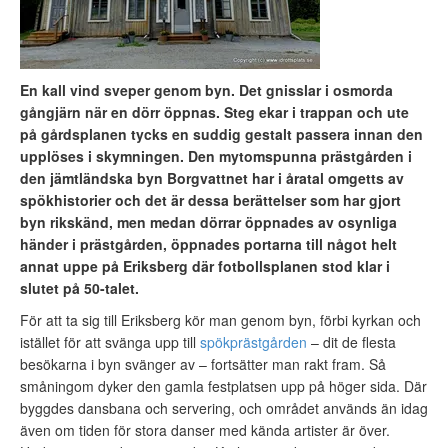
En kall vind sveper genom byn. Det gnisslar i osmorda
gångjärn när en dörr öppnas. Steg ekar i trappan och ute
på gårdsplanen tycks en suddig gestalt passera innan den
upplöses i skymningen. Den mytomspunna prästgården i
den jämtländska byn Borgvattnet har i åratal omgetts av
spökhistorier och det är dessa berättelser som har gjort
byn rikskänd, men medan dörrar öppnades av osynliga
händer i prästgården, öppnades portarna till något helt
annat uppe på Eriksberg där fotbollsplanen stod klar i
slutet på 50-talet.
För att ta sig till Eriksberg kör man genom byn, förbi kyrkan och
istället för att svänga upp till
spökprästgården
– dit de flesta
besökarna i byn svänger av – fortsätter man rakt fram. Så
småningom dyker den gamla festplatsen upp på höger sida. Där
byggdes dansbana och servering, och området används än idag
även om tiden för stora danser med kända artister är över.