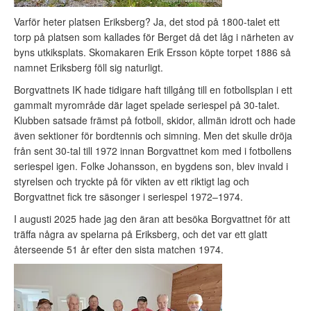
Varför heter platsen Eriksberg? Ja, det stod på 1800-talet ett
torp på platsen som kallades för Berget då det låg i närheten av
byns utkiksplats. Skomakaren Erik Ersson köpte torpet 1886 så
namnet Eriksberg föll sig naturligt.
Borgvattnets IK hade tidigare haft tillgång till en fotbollsplan i ett
gammalt myrområde där laget spelade seriespel på 30-talet.
Klubben satsade främst på fotboll, skidor, allmän idrott och hade
även sektioner för bordtennis och simning. Men det skulle dröja
från sent 30-tal till 1972 innan Borgvattnet kom med i fotbollens
seriespel igen. Folke Johansson, en bygdens son, blev invald i
styrelsen och tryckte på för vikten av ett riktigt lag och
Borgvattnet fick tre säsonger i seriespel 1972–1974.
I augusti 2025 hade jag den äran att besöka Borgvattnet för att
träffa några av spelarna på Eriksberg, och det var ett glatt
återseende 51 år efter den sista matchen 1974.