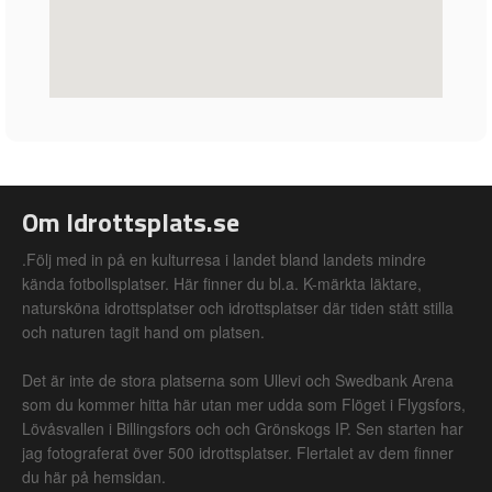
Om Idrottsplats.se
.Följ med in på en kulturresa i landet bland landets mindre
kända fotbollsplatser. Här finner du bl.a. K-märkta läktare,
natursköna idrottsplatser och idrottsplatser där tiden stått stilla
och naturen tagit hand om platsen.
Det är inte de stora platserna som Ullevi och Swedbank Arena
som du kommer hitta här utan mer udda som Flöget i Flygsfors,
Lövåsvallen i Billingsfors och och Grönskogs IP. Sen starten har
jag fotograferat över 500 idrottsplatser. Flertalet av dem finner
du här på hemsidan.