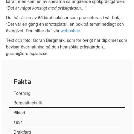
kårar, men som en av spelarna sa angående spökprästgården:
”Det är något konstigt med prästgården…”
.
Det här är en av 65 idrottsplatser som presenteras i vår bok,
”Det var en gång en idrottsplats”, en bok på temat nedlagt och
övergivet. Den hittar du i vår
webbshop
.
Text och foto: Göran Bergmark, som för övrigt har diplomet som
bevisar övernattning på den hemsökta prästgården...
goran@idrottsplats.se
Fakta
Förening
Borgvattnets IK
Bildad
1931
Dräktfärg