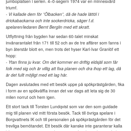
jumboplatsen i serien. 4–0-segern 1974 var en minnesvärd
triumf.
- Vi kallade dem för ”Ölbacken”, då de hade lättöl i
drickabackarna och inte sockerdricka, säger f.d.
spelaren/ledaren Bernt Berglin med ett skratt.
Utflyttning från bygden har sedan 60-talet minskat
invånarantalet från 171 till 52 och av de tre affärer som fanns i
byn återstår blott en, men trots det hyser Karl-Ivar Granlöf ett
hopp:
- Ytan finns ju kvar. Om det kommer en driftig eldsjäl som får
folk med sig och är villig att fixa planen och dra ihop ett lag, då
är det fullt möjligt med ett lag här.
Dagen avslutades med ett besök uppe på spökprästgården, fika
i form av en spökvåffla innan det var dags att leta sig de 30
milen norrut och hem igen.
Ett stort tack till Torsten Lundqvist som var den som guidade
mig till planen vid mitt första besök. Tack till övriga spelare i
Borgvattnets IK och till personalen på spökprästgården för det
trevliga bemötandet. Ett besök där kanske inte garanterar kalla