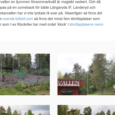
karvallen en ljummen försommarkväll är magiskt vackert. Och då
oppas på en comeback för både Långaryds IF, Landeryd och
ckarvallen har vi inte lyckats få svar på. Visserligen så finns det
en
svensk-fotboll.com
så finns det minst fem idrottsplatser som
r som t ex Klockrike har med ordet ’klock’ i
idrottsplatsens namn