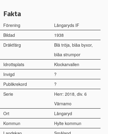
Fakta
Förening
Långaryds IF
Bildad
1938
Dräktfärg
Blå tröja, blåa byxor,
blåa strumpor
Idrottsplats
Klockarvallen
Invigd
?
Publikrekord
?
Serie
Herr: 2018, div. 6
Värnamo
Ort
Långaryd
Kommun
Hylte kommun
Landskap
Småland