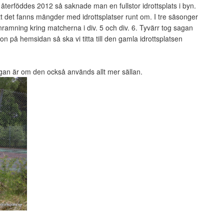
IF återföddes 2012 så saknade man en fullstor idrottsplats i byn.
 att det fanns mängder med idrottsplatser runt om. I tre säsonger
ramning kring matcherna i div. 5 och div. 6. Tyvärr tog sagan
 på hemsidan så ska vi titta till den gamla idrottsplatsen
gan är om den också används allt mer sällan.