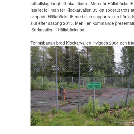
fotbollslag långt tillbaka i tiden . Men när Hällabäcks 
Istället föll man för Klockarvallen 35 km söderut trots
skapade Hällabäcks IF med sina supportrar en härlig in
slut efter säsong 2015. Men i en kommande presentation
‘Sorkavallen’ i Hällabäcks by.
Tennisbanan bred Klockarvallen invigdes 2004 och frå