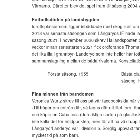
Värnamo. Därefter blev det spel fram till säsong 2004 v
Fotbollsdöden på landsbygden
Idrottsplatser som ligger inbäddade med skog runt om ha
2018 var senaste säsongen som Långaryds IF hade lag
säsong 2021. I november 2020 skrev Hallandsposten o
veckor innan seriestarten 2021 fick ordförande Thoma
det lika illa i grannbyn Landeryd som inte heller har fo
sammanslagning mellan de båda rivalerna. Konstellat
Första säsong, 1955
Bästa plac
säsong 
Fina minnen från barndomen
Veronica Wurtz skrev till oss på vår facebooksida när v
-Till höger om entrén där, så fanns där ett litet torn. K
och köpte en Cuba cola (den riktiga sorten på glasflaska
inte kalla det för höjdpunkten, men för att ha växt upp 
Långaryd/Landeryd var i division 5. Sorglig uppväxt tän
mycket tid på som barn.