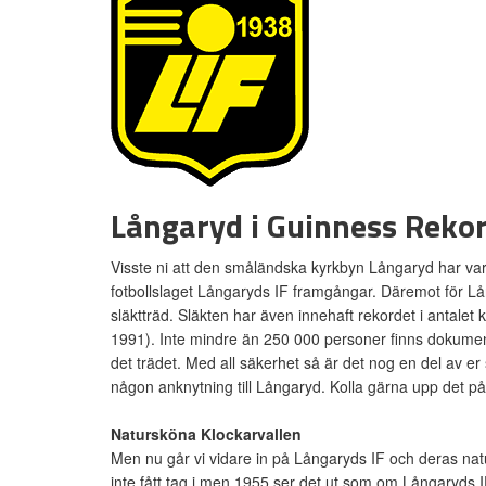
Långaryd i Guinness Rekor
Visste ni att den småländska kyrkbyn Långaryd har vari
fotbollslaget Långaryds IF framgångar. Däremot för L
släktträd. Släkten har även innehaft rekordet i antalet 
1991). Inte mindre än 250 000 personer finns dokumen
det trädet. Med all säkerhet så är det nog en del av 
någon anknytning till Långaryd. Kolla gärna upp det 
Natursköna Klockarvallen
Men nu går vi vidare in på Långaryds IF och deras natu
inte fått tag i men 1955 ser det ut som om Långaryds 