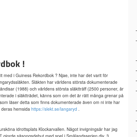
dbok !
t med i Guiness Rekordbok ? Njae, inte har det varit för
ångarydssläkten. Släkten har världens största dokumenterade
kändisar (1988) och världens största släktträff (2500 personer, år
terade i släktträdet, känns som om det är rätt många grenar på
er som läser detta som finns dokumenterade även om ni inte har
på deras hemsida
https://slekt.se/langaryd
.
rsköna idrottsplats Klockarvallen. Något invigningsår har jag
IF gjorde säsongsdebut med spel i Smålandsserien div. 3