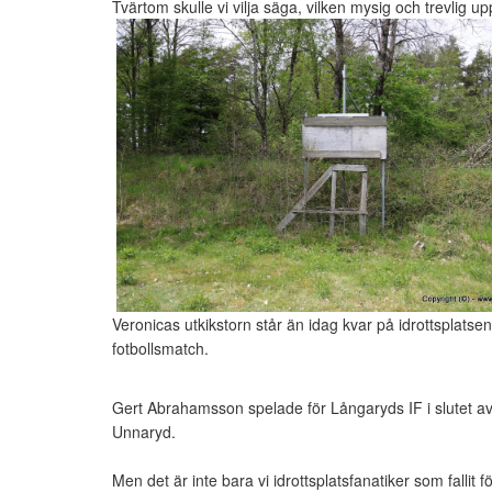
Tvärtom skulle vi vilja säga, vilken mysig och trevlig u
Veronicas utkikstorn står än idag kvar på idrottsplat
fotbollsmatch.
Gert Abrahamsson spelade för Långaryds IF i slutet av
Unnaryd.
Men det är inte bara vi idrottsplatsfanatiker som fallit