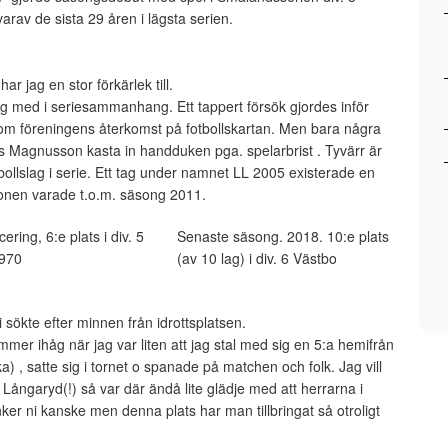
arav de sista 29 åren i lägsta serien.
r jag en stor förkärlek till.
 med i seriesammanhang. Ett tappert försök gjordes inför
m föreningens återkomst på fotbollskartan. Men bara några
s Magnusson kasta in handduken pga. spelarbrist . Tyvärr är
tbollslag i serie. Ett tag under namnet LL 2005 existerade en
ionen varade t.o.m. säsong 2011.
ering, 6:e plats i div. 5
Senaste säsong. 2018. 10:e plats
1970
(av 10 lag) i div. 6 Västbo
i sökte efter minnen från idrottsplatsen.
ommer ihåg när jag var liten att jag stal med sig en 5:a hemifrån
) , satte sig i tornet o spanade på matchen och folk. Jag vill
i Långaryd(!) så var där ändå lite glädje med att herrarna i
ker ni kanske men denna plats har man tillbringat så otroligt