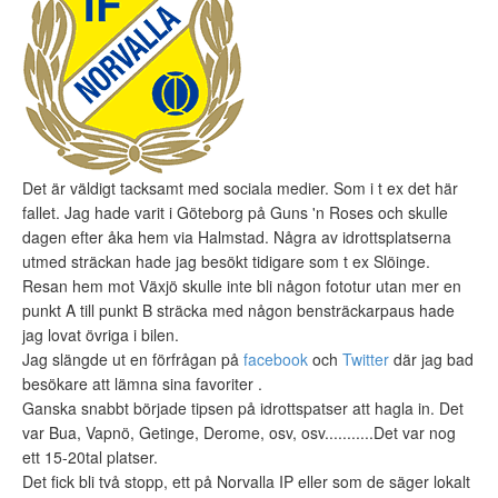
Det är väldigt tacksamt med sociala medier. Som i t ex det här
fallet. Jag hade varit i Göteborg på Guns 'n Roses och skulle
dagen efter åka hem via Halmstad. Några av idrottsplatserna
utmed sträckan hade jag besökt tidigare som t ex Slöinge.
Resan hem mot Växjö skulle inte bli någon fototur utan mer en
punkt A till punkt B sträcka med någon bensträckarpaus hade
jag lovat övriga i bilen.
Jag slängde ut en förfrågan på
facebook
och
Twitter
där jag bad
besökare att lämna sina favoriter .
Ganska snabbt började tipsen på idrottspatser att hagla in. Det
var Bua, Vapnö, Getinge, Derome, osv, osv...........Det var nog
ett 15-20tal platser.
Det fick bli två stopp, ett på Norvalla IP eller som de säger lokalt