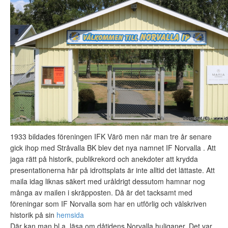
1933 bildades föreningen IFK Värö men när man tre år senare
gick ihop med Stråvalla BK blev det nya namnet IF Norvalla . Att
jaga rätt på historik, publikrekord och anekdoter att krydda
presentationerna här på idrottsplats är inte alltid det lättaste. Att
maila idag liknas säkert med uråldrigt dessutom hamnar nog
många av mailen i skräpposten. Då är det tacksamt med
föreningar som IF Norvalla som har en utförlig och välskriven
historik på sin
hemsida
Där kan man bl.a. läsa om dåtidens Norvalla huliganer. Det var