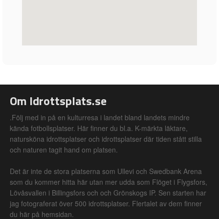
Om Idrottsplats.se
.Följ med in på en kulturresa i landet bland landets mindre
kända fotbollsplatser. Här finner du bl.a. K-märkta läktare,
natursköna idrottsplatser och idrottsplatser där tiden stått stilla
och naturen tagit hand om platsen.
Det är inte de stora platserna som Ullevi och Swedbank Arena
som du kommer hitta här utan mer udda som Flöget i Flygsfors,
Lövåsvallen i Billingsfors och och Grönskogs IP. Sen starten har
jag fotograferat över 500 idrottsplatser. Flertalet av dem finner
du här på hemsidan.