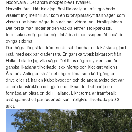
Nooorvalla . Det andra stoppet blev i Tvååker.
Norvalla först. Här blev jag först lite orolig att min gps hade
vilselett mig men till slut kom en idrottsplatsskylt från vägen som
visade upp bland några hus och sen vidare mot idrottsplatsen.
Det första man möter är den vackra entrén i folkparksstil.
Idrottsplatsen ligger lummigt inbäddad med skogen tätt inpå de
övriga sidorna.
Den högra långsidan från entrén sett innehar en takläktare gjord
i stål med sex bänkrader i trä. En ganska typisk läktarsort från
Halland skulle jag vilja säga. Det finns några stycken som är
ganska likadana tillverkade, t ex Morup och Klockarevallen i
Ätrafors. Antingen så är det någon firma som kört igång en
drive eller så har en klubb byggt en och de andra tyckte det var
en bra konstruktion och gjorde en liknande. Det har ju en
förmåga att blåsa en del i Halland. Likheterna är framförallt
avlånga med ett par rader bänkar. Troligtvis tillverkade på 80-
talet.