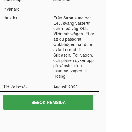
Invånare
Hitta hit
Från Strömsund och
E45, sväng västerut
och in på väg 342:
Vildmarksvägen. Efter
att du passerat
Gubbhögen har du en
avfart norrut till
Siljeåsen. Följ vägen,
och planen dyker upp
på vänster sida
mittemot vägen till
Hoting.
Tid för besök
Augusti 2023
BESÖK HEMSIDA