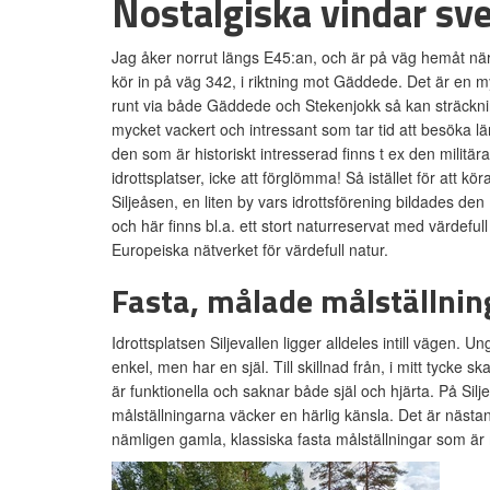
Nostalgiska vindar sve
Jag åker norrut längs E45:an, och är på väg hemåt när
kör in på väg 342, i riktning mot Gäddede. Det är en m
runt via både Gäddede och Stekenjokk så kan sträcknin
mycket vackert och intressant som tar tid att besöka lä
den som är historiskt intresserad finns t ex den militär
idrottsplatser, icke att förglömma! Så istället för att 
Siljeåsen, en liten by vars idrottsförening bildades de
och här finns bl.a. ett stort naturreservat med värdefu
Europeiska nätverket för värdefull natur.
Fasta, målade målställnin
Idrottsplatsen Siljevallen ligger alldeles intill vägen. Un
enkel, men har en själ. Till skillnad från, i mitt tyck
är funktionella och saknar både själ och hjärta. På Sil
målställningarna väcker en härlig känsla. Det är nästan
nämligen gamla, klassiska fasta målställningar som är