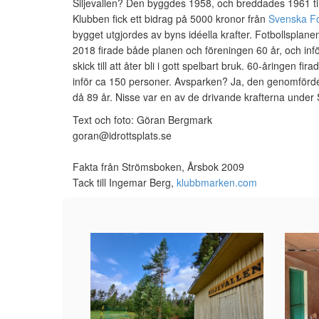
Siljevallen? Den byggdes 1958, och breddades 1961 till f
Klubben fick ett bidrag på 5000 kronor från
Svenska Fo
bygget utgjordes av byns idéella krafter. Fotbollsplan
2018 firade både planen och föreningen 60 år, och inför
skick till att åter bli i gott spelbart bruk. 60-åringen
inför ca 150 personer. Avsparken? Ja, den genomförde
då 89 år. Nisse var en av de drivande krafterna under Si
Text och foto: Göran Bergmark
goran@idrottsplats.se
Fakta från Strömsboken, Årsbok 2009
Tack till Ingemar Berg,
klubbmarken.com