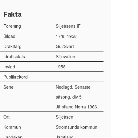
Fakta
Förening
Siljeåsens IF
Bildad
17/8, 1958
Dräktfärg
Gul/Svart
Idrottsplats
Siljevallen
Invigd
1958
Publikrekord
Serie
Nedlagd. Senaste
säsong, div 5
Jämtland Norra 1966
Ort
Siljeåsen
Kommun
Strömsunds kommun
Landskap
Jämtland