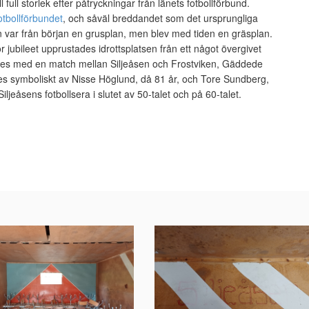
ull storlek efter påtryckningar från länets fotbollförbund.
tbollförbundet
, och såväl breddandet som det ursprungliga
en var från början en grusplan, men blev med tiden en gräsplan.
 jubileet upprustades idrottsplatsen från ett något övergivet
 firades med en match mellan Siljeåsen och Frostviken, Gäddede
s symboliskt av Nisse Höglund, då 81 år, och Tore Sundberg,
ljeåsens fotbollsera i slutet av 50-talet och på 60-talet.