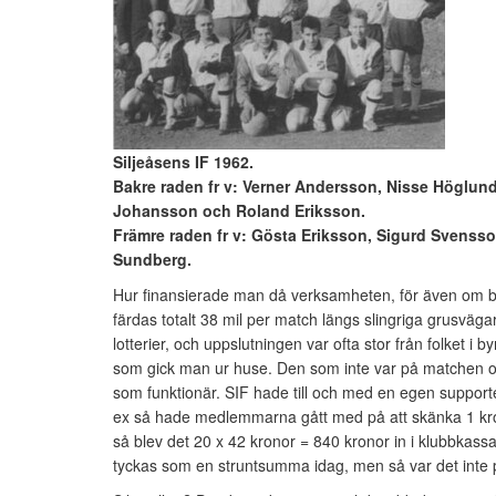
Siljeåsens IF 1962.
Bakre raden fr v: Verner Andersson, Nisse Höglund
Johansson och Roland Eriksson.
Främre raden fr v: Gösta Eriksson, Sigurd Svens
Sundberg.
Hur finansierade man då verksamheten, för även om bräns
färdas totalt 38 mil per match längs slingriga grusväga
lotterier, och uppslutningen var ofta stor från folket i
som gick man ur huse. Den som inte var på matchen oc
som funktionär. SIF hade till och med en egen suppor
ex så hade medlemmarna gått med på att skänka 1 krona 
så blev det 20 x 42 kronor = 840 kronor in i klubbkass
tyckas som en struntsumma idag, men så var det inte p