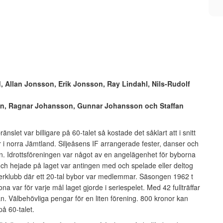
, Allan Jonsson, Erik Jonsson, Ray Lindahl, Nils-Rudolf
son, Ragnar Johansson, Gunnar Johansson och Staffan
let var billigare på 60-talet så kostade det såklart att i snitt
r i norra Jämtland. Siljeåsens IF arrangerade fester, danser och
 byn. Idrottsföreningen var något av en angelägenhet för byborna
h hejade på laget var antingen med och spelade eller deltog
terklubb där ett 20-tal bybor var medlemmar. Säsongen 1962 t
var för varje mål laget gjorde i seriespelet. Med 42 fullträffar
an. Välbehövliga pengar för en liten förening. 800 kronor kan
å 60-talet.