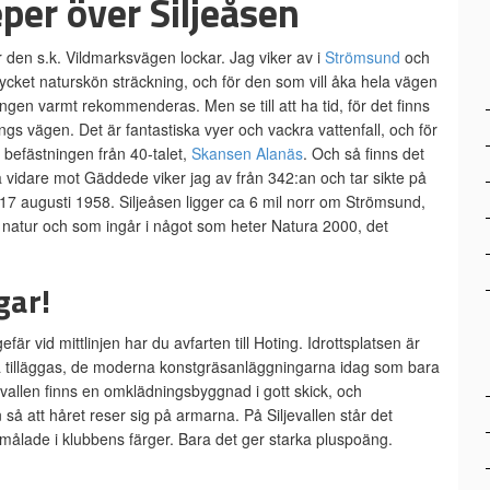
per över Siljeåsen
 den s.k. Vildmarksvägen lockar. Jag viker av i
Strömsund
och
ycket naturskön sträckning, och för den som vill åka hela vägen
gen varmt rekommenderas. Men se till att ha tid, för det finns
ngs vägen. Det är fantastiska vyer och vackra vattenfall, och för
a befästningen från 40-talet,
Skansen Alanäs
. Och så finns det
köra vidare mot Gäddede viker jag av från 342:an och tar sikte på
n 17 augusti 1958. Siljeåsen ligger ca 6 mil norr om Strömsund,
ll natur och som ingår i något som heter Natura 2000, det
gar!
gefär vid mittlinjen har du avfarten till Hoting. Idrottsplatsen är
e ska tilläggas, de moderna konstgräsanläggningarna idag som bara
jevallen finns en omklädningsbyggnad i gott skick, och
 så att håret reser sig på armarna. På Siljevallen står det
 målade i klubbens färger. Bara det ger starka pluspoäng.