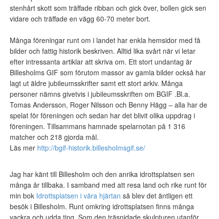
stenhårt skott som träffade ribban och gick över, bollen gick sen
vidare och träffade en vägg 60-70 meter bort.
Många föreningar runt om i landet har enkla hemsidor med få
bilder och fattig historik beskriven. Alltid lika svårt när vi letar
efter intressanta artiklar att skriva om. Ett stort undantag är
Billesholms GIF som förutom massor av gamla bilder också har
lagt ut äldre jubileumsskrifter samt ett stort arkiv. Många
personer nämns givetvis i jubileumsskriften om BGIF .Bl.a.
Tomas Andersson, Roger Nilsson och Benny Hägg – alla har de
spelat för föreningen och sedan har det blivit olika uppdrag i
föreningen. Tillsammans hamnade spelarnotan på 1 316
matcher och 218 gjorda mål.
Läs mer
http://bgif-historik.billesholmsgif.se/
Jag har känt till Billesholm och den anrika idrottsplatsen sen
många år tillbaka. I samband med att resa land och rike runt för
min bok
Idrottsplatsen i våra hjärtan
så blev det äntligen ett
besök i Billesholm. Runt omkring idrottsplatsen finns många
vackra och udda ting. Som den träsnidade skulpturen utanför