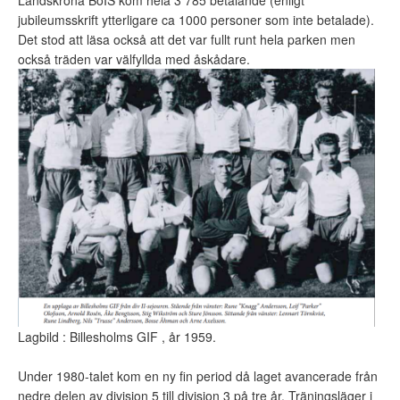
Landskrona BoIS kom hela 3 785 betalande (enligt
jubileumsskrift ytterligare ca 1000 personer som inte betalade).
Det stod att läsa också att det var fullt runt hela parken men
också träden var välfyllda med åskådare.
Lagbild : Billesholms GIF , år 1959.
Under 1980-talet kom en ny fin period då laget avancerade från
nedre delen av division 5 till division 3 på tre år. Träningsläger i