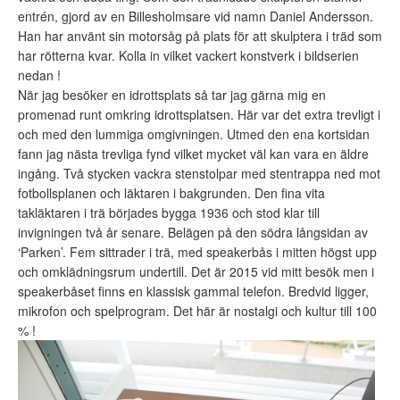
entrén, gjord av en Billesholmsare vid namn Daniel Andersson.
Han har använt sin motorsåg på plats för att skulptera i träd som
har rötterna kvar. Kolla in vilket vackert konstverk i bildserien
nedan !
När jag besöker en idrottsplats så tar jag gärna mig en
promenad runt omkring idrottsplatsen. Här var det extra trevligt i
och med den lummiga omgivningen. Utmed den ena kortsidan
fann jag nästa trevliga fynd vilket mycket väl kan vara en äldre
ingång. Två stycken vackra stenstolpar med stentrappa ned mot
fotbollsplanen och läktaren i bakgrunden. Den fina vita
takläktaren i trä börjades bygga 1936 och stod klar till
invigningen två år senare. Belägen på den södra långsidan av
‘Parken’. Fem sittrader i trä, med speakerbås i mitten högst upp
och omklädningsrum undertill. Det är 2015 vid mitt besök men i
speakerbåset finns en klassisk gammal telefon. Bredvid ligger,
mikrofon och spelprogram. Det här är nostalgi och kultur till 100
% !