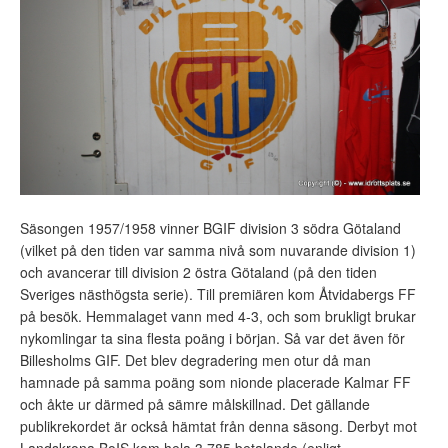
Säsongen 1957/1958 vinner BGIF division 3 södra Götaland
(vilket på den tiden var samma nivå som nuvarande division 1)
och avancerar till division 2 östra Götaland (på den tiden
Sveriges nästhögsta serie). Till premiären kom Åtvidabergs FF
på besök. Hemmalaget vann med 4-3, och som brukligt brukar
nykomlingar ta sina flesta poäng i början. Så var det även för
Billesholms GIF. Det blev degradering men otur då man
hamnade på samma poäng som nionde placerade Kalmar FF
och åkte ur därmed på sämre målskillnad. Det gällande
publikrekordet är också hämtat från denna säsong. Derbyt mot