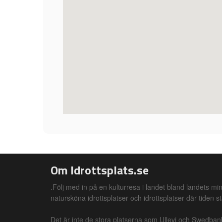
Om Idrottsplats.se
.Följ med in på en kulturresa i landet bland landets min
natursköna idrottsplatser och idrottsplatser där tiden st
Det är inte de stora platserna som Ullevi och Swedba