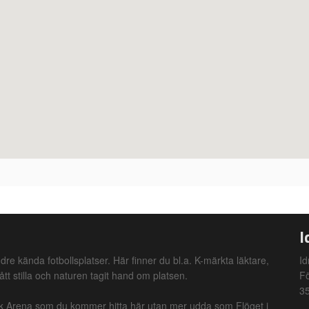
I
dre kända fotbollsplatser. Här finner du bl.a. K-märkta läktare,
Id
ått stilla och naturen tagit hand om platsen.
F
35
nk Arena som du kommer hitta här utan mer udda som Flöget i