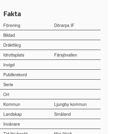
Fakta
Förening
Dörarps IF
Bildad
Dräktfärg
Idrottsplats
Färsjövallen
Invigd
Publikrekord
Serie
Ort
Kommun
Ljungby kommun
Landskap
Småland
Invånare
Tid för besök
Maj 2018