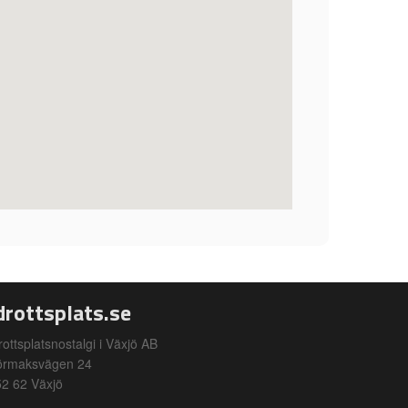
drottsplats.se
rottsplatsnostalgi i Växjö AB
örmaksvägen 24
2 62 Växjö