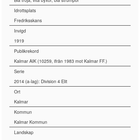
Blå tröja, vita byxor, blå strumpor
Idrottsplats
Fredriksskans
Invigd
1919
Publikrekord
Kalmar AIK (10259, ifrån 1983 mot Kalmar FF.)
Serie
2014 (a-lag): Division 4 Elit
Ort
Kalmar
Kommun
Kalmar Kommun
Landskap