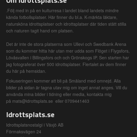
Om Idrottsplats.se
.Följ med in på en kulturresa i landet bland landets mindre
kända fotbollsplatser. Här finner du bl.a. K-märkta läktare,
natursköna idrottsplatser och idrottsplatser där tiden stått stilla
och naturen tagit hand om platsen.
Det är inte de stora platserna som Ullevi och Swedbank Arena
som du kommer hitta här utan mer udda som Flöget i Flygsfors,
Lövåsvallen i Billingsfors och och Grönskogs IP. Sen starten har
jag fotograferat över 500 idrottsplatser. Flertalet av dem finner
du här på hemsidan.
Fokuseringen kommer att bli på Småland med omnejd. Alla
bilder på sidan är tagna utav mig om inget annat anges. Vill du
använda mina bilder i tidning eller media, kontakta mig
på mats@idrottsplats.se eller 0709441463
Idrottsplats.se
Idrottsplatsnostalgi i Växjö AB
Förmaksvägen 24