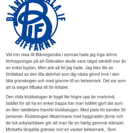
Vid min resa till Blåningsmåla i somras hade jag inga större
förhoppningar på att Gökvallen skulle vara något särskilt mer än
en enkel byplan. Men ack så fel jag hade. Jag blev lite av
förälskad av den lilla skönhet som låg nästa gömd inne i den
täta granskogen och med granne till en betesmark. Det var som
att ta steget tillbaka till 50-60talet.
Den röda klubbstugan är bygd lite högre upp än marknivå.
Istället för att ha en enkel trappa har man istället gjort det som
en liten takläktare framför klubbstugan. Med plats för kanske 30
personer. Klubbstugan tillsammans med byggnaden jämte och
de två avbytarbåsen gör att man får en härlig gammal stämpel.
Motsatta långsida gränsar mot en vacker betesmark . Som