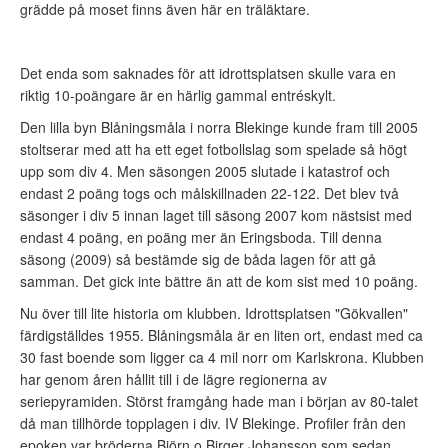
grädde på moset finns även här en träläktare.
Det enda som saknades för att idrottsplatsen skulle vara en
riktig 10-poängare är en härlig gammal entréskylt.
Den lilla byn Blåningsmåla i norra Blekinge kunde fram till 2005
stoltserar med att ha ett eget fotbollslag som spelade så högt
upp som div 4. Men säsongen 2005 slutade i katastrof och
endast 2 poäng togs och målskillnaden 22-122. Det blev två
säsonger i div 5 innan laget till säsong 2007 kom nästsist med
endast 4 poäng, en poäng mer än Eringsboda. Till denna
säsong (2009) så bestämde sig de båda lagen för att gå
samman. Det gick inte bättre än att de kom sist med 10 poäng.
Nu över till lite historia om klubben. Idrottsplatsen "Gökvallen"
färdigställdes 1955. Blåningsmåla är en liten ort, endast med ca
30 fast boende som ligger ca 4 mil norr om Karlskrona. Klubben
har genom åren hållit till i de lägre regionerna av
seriepyramiden. Störst framgång hade man i början av 80-talet
då man tillhörde topplagen i div. IV Blekinge. Profiler från den
epoken var bröderna Björn o Birger Johansson som sedan