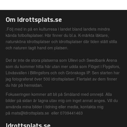
Om Idrottsplats.se
.Följ med in på en kulturresa i landet bland landets mindre
kända fotbollsplatser. Här finner du bl.a. K-märkta läktare,
natursköna idrottsplatser och idrottsplatser där tiden stått stilla
och naturen tagit hand om platsen.
Det är inte de stora platserna som Ullevi och Swedbank Arena
som du kommer hitta här utan mer udda som Flöget i Flygsfors,
Lövåsvallen i Billingsfors och och Grönskogs IP. Sen starten har
jag fotograferat över 500 idrottsplatser. Flertalet av dem finner
du här på hemsidan.
Fokuseringen kommer att bli på Småland med omnejd. Alla
bilder på sidan är tagna utav mig om inget annat anges. Vill du
använda mina bilder i tidning eller media, kontakta mig
på mats@idrottsplats.se eller 0709441463
Idrottsplats.se