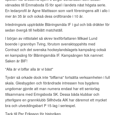
värvades till Emmaboda IS för spel i landets näst högsta serie.
En ledarprofil är Agne Mattisson som varit föreningens allt i allo i
mer än 35 år och också dess ordförande i 10 år.
Inledningsvis uppträdde Blåningsmåla IF i gul och blå dräkter för
sedan övergå till helblått matchställ.
I början av nittiotalet så skrev textförfattaren Mikael Lund
boende i grannbyn Tving, förutom svensktoppshits med
Contrazt och det svenska hockeylandslagets kampsång också
en kampsång för Blåningsmåla IF. Kampsången fick namnet:
Saken är BIF!
"Alla är vi biffar alla är vi bäst"
Tyvärr så orkade dock inte "biffarna" fortsätta verksamheten i full
skala. Glesbygden och förändrade intressen hos bygdens
ungdomar gjorde att man numera endast har ett seniorlag
tillsammans med Eringsboda SK. Dessa båda klubbar och
ytterligare en grannklubb Sillhövda AIK har däremot ett mycket
bra och utvecklingsbart P 15-lag i seriespel.
Tack till Per Eriksson för historiken.