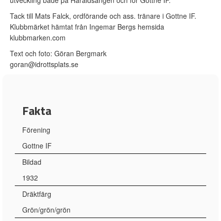
utveckling både på Haraldsängen och för Gottne IF.
Tack till Mats Falck, ordförande och ass. tränare i Gottne IF.
Klubbmärket hämtat från Ingemar Bergs hemsida
klubbmarken.com
Text och foto: Göran Bergmark
goran@idrottsplats.se
Fakta
Förening
Gottne IF
Bildad
1932
Dräktfärg
Grön/grön/grön