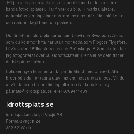
.Följ med in på en kulturresa i landet bland landets mindre
kända fotbollsplatser. Här finner du bl.a. K-märkta läktare,
natursköna idrottsplatser och idrottsplatser där tiden stått stilla
och naturen tagit hand om platsen.
Det är inte de stora platserna som Ullevi och Swedbank Arena
som du kommer hitta här utan mer udda som Flöget i Flygsfors,
Lövåsvallen i Billingsfors och och Grönskogs IP. Sen starten har
jag fotograferat över 500 idrottsplatser. Flertalet av dem finner
du här på hemsidan.
Fokuseringen kommer att bli på Småland med omnejd. Alla
bilder på sidan är tagna utav mig om inget annat anges. Vill du
använda mina bilder i tidning eller media, kontakta mig
på mats@idrottsplats.se eller 0709441463
Idrottsplats.se
Idrottsplatsnostalgi i Växjö AB
Förmaksvägen 24
352 62 Växjö