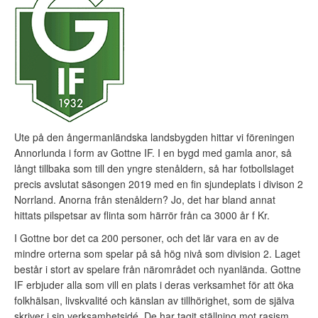
Ute på den ångermanländska landsbygden hittar vi föreningen
Annorlunda i form av Gottne IF. I en bygd med gamla anor, så
långt tillbaka som till den yngre stenåldern, så har fotbollslaget
precis avslutat säsongen 2019 med en fin sjundeplats i divison 2
Norrland. Anorna från stenåldern? Jo, det har bland annat
hittats pilspetsar av flinta som härrör från ca 3000 år f Kr.
I Gottne bor det ca 200 personer, och det lär vara en av de
mindre orterna som spelar på så hög nivå som division 2. Laget
består i stort av spelare från närområdet och nyanlända. Gottne
IF erbjuder alla som vill en plats i deras verksamhet för att öka
folkhälsan, livskvalité och känslan av tillhörighet, som de själva
skriver i sin verksamhetsidé. De har tagit ställning mot rasism,