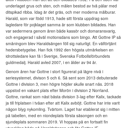
underlaget grus och sten, och målen bestod av två pålar med
ditspikad ribba. Idag är det gräs, och mer moderna målburar.
Harald, som var född 1913, hade sitt första uppdrag som
lagledare för pojklaget samma år som klubben bildades. Han
var sedermera genom åren både kassör och domaransvarig,
och engagerad i såväl motionsdans som bingo. Att Gottne IP så
småningom blev Haraldsängen föll sig naturligt. En välförtjänt
hedersbetygelse. Han fick 1992 den högsta utmärkelsen en
idrottsledare kan få i Sverige, Svenska Fotbollsförbundets
guldmedalj. Harald avled 2007, i en ålder av 94 år.
Genom åren har Gottne i stort figurerat på lägre nivå i
seriesystemet, divison 5 och 6. Så sent som 2013 debuterade
Gottne i division 3, men högre höjder skulle snart nås. 2018
uppstod en vakant plats efter Morön i division 2 Norrland.
Gottne, rankat som näst bästa division 3-lag efter Kalix, tackade
ja till friplatsen i tvåan efter att Kalix avböjt. Gottne har inte varit
någon blyg nykomling. Tvärtom. Laget har etablerat sig i mitten
på tabellen, med en niondeplats första säsongen och en
sjundeplats sommaren 2019. Vi hoppas på en fortsatt fin