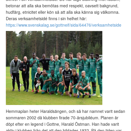
betonar att alla ska bemötas med respekt, oavsett bakgrund,
hudfärg, etnicitet eller kön så att alla ska känna sig välkomna.
Deras verksamhetsidé finns i sin helhet här:
https://www.svenskalag.se/gottneif/sida/64476/verksamhetside
Hemmaplan heter Haraldsängen, och så har namnet varit sedan
sommaren 2002 då klubben firade 70-årsjubiléum. Planen är
döpt efter en legend i Gottne, Harald Östman. Han hade varit
aktiv i klubben från det att den bildades 1932. På den tiden var