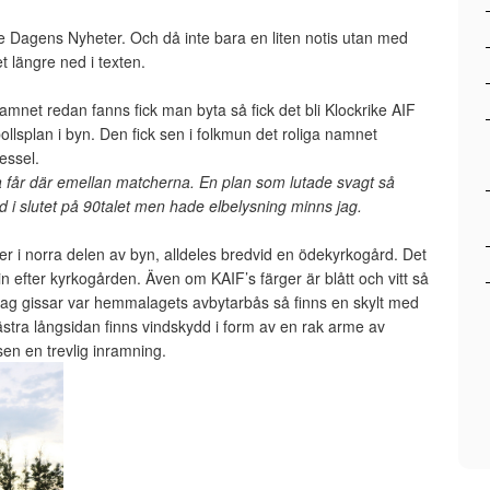
te Dagens Nyheter. Och då inte bara en liten notis utan med
t längre ned i texten.
amnet redan fanns fick man byta så fick det bli Klockrike AIF
ollsplan i byn. Den fick sen i folkmun det roliga namnet
Lessel.
ina får där emellan matcherna. En plan som lutade svagt så
d i slutet på 90talet men hade elbelysning minns jag.
ger i norra delen av byn, alldeles bredvid en ödekyrkogård. Det
 efter kyrkogården. Även om KAIF’s färger är blått och vitt så
ag gissar var hemmalagets avbytarbås så finns en skylt med
västra långsidan finns vindskydd i form av en rak arme av
sen en trevlig inramning.