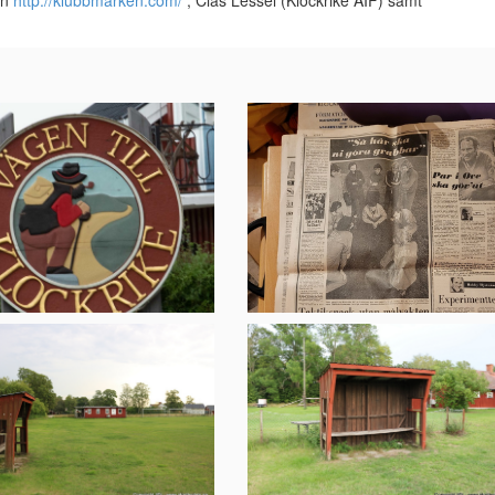
ån
http://klubbmarken.com/
, Clas Lessel (Klockrike AIF) samt