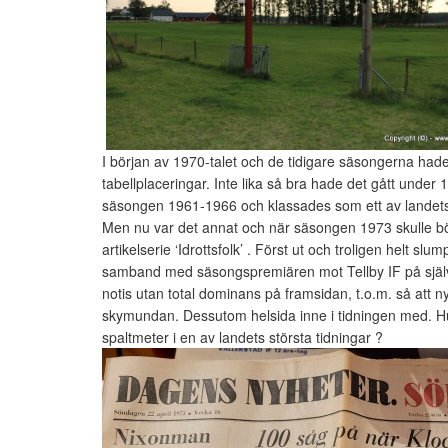
I början av 1970-talet och de tidigare säsongerna hade
tabellplaceringar. Inte lika så bra hade det gått under
säsongen 1961-1966 och klassades som ett av landet
Men nu var det annat och när säsongen 1973 skulle bö
artikelserie ‘Idrottsfolk’ . Först ut och troligen helt sl
samband med säsongspremiären mot Tellby IF på själva
notis utan total dominans på framsidan, t.o.m. så att
skymundan. Dessutom helsida inne i tidningen med. Hu
spaltmeter i en av landets största tidningar ?