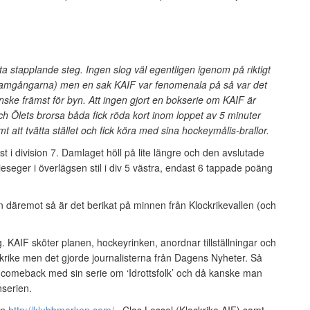
sta stapplande steg. Ingen slog väl egentligen igenom på riktigt
a framgångarna) men en sak KAIF var fenomenala på så var det
nske främst för byn. Att ingen gjort en bokserie om KAIF är
h Ölets brorsa båda fick röda kort inom loppet av 5 minuter
t att tvätta stället och fick köra med sina hockeymålis-brallor.
 i division 7. Damlaget höll på lite längre och den avslutade
eseger i överlägsen stil i div 5 västra, endast 6 tappade poäng
en däremot så är det berikat på minnen från Klockrikevallen (och
. KAIF sköter planen, hockeyrinken, anordnar tillställningar och
ockrike men det gjorde journalisterna från Dagens Nyheter. Så
comeback med sin serie om ‘Idrottsfolk’ och då kanske man
onserien.