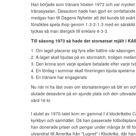
Han började som tränare hösten 1972 och var mycket se
tränasysslan. Dessutom hade han gjort en omfattande
medgav han till Dagens Nyheter att det kunde bli svårt at
försöktes spela ihop genom 1-3-2-1-3 med en särskild l
tyckas så man återgick till enklare 4-3-3.
Till säsong 1973 så hade det storsatsat rejält i KA
1 .Om laget placerar sig fyra eller bättre när säsongen
2. A-laget skall bjudas på en stormatch, troligen mell
3. Den krona som varje spelare betalade efter varje t
4. En lördag i sommar skall föreningen bjuda spelarna 
5. En tränare har engagerats
Nu när ni ha läst ovan om storsatsningen så blir en o
slutade dessvärre på en sjunde plats och den utlovade
värd 16 kr.
I slutet av 1970-talet kom en gammal f d klockrikeb
kyrkbyn och samhället. Då han passerade fotbollsplanen
han donerade priser och pengar under många år till f
utvandrat till Amerika från "Lugnet" i Klockrike, där ha