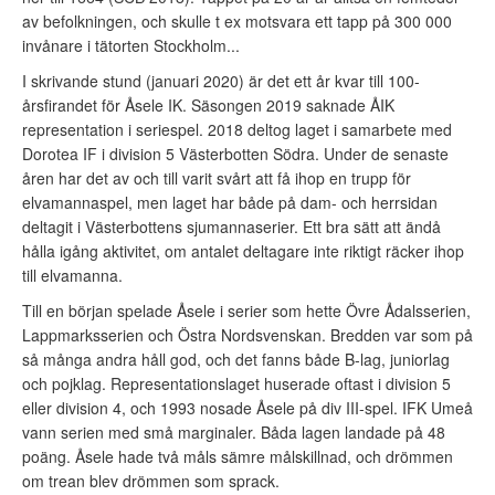
av befolkningen, och skulle t ex motsvara ett tapp på 300 000
invånare i tätorten Stockholm...
I skrivande stund (januari 2020) är det ett år kvar till 100-
årsfirandet för Åsele IK. Säsongen 2019 saknade ÅIK
representation i seriespel. 2018 deltog laget i samarbete med
Dorotea IF i division 5 Västerbotten Södra. Under de senaste
åren har det av och till varit svårt att få ihop en trupp för
elvamannaspel, men laget har både på dam- och herrsidan
deltagit i Västerbottens sjumannaserier. Ett bra sätt att ändå
hålla igång aktivitet, om antalet deltagare inte riktigt räcker ihop
till elvamanna.
Till en början spelade Åsele i serier som hette Övre Ådalsserien,
Lappmarksserien och Östra Nordsvenskan. Bredden var som på
så många andra håll god, och det fanns både B-lag, juniorlag
och pojklag. Representationslaget huserade oftast i division 5
eller division 4, och 1993 nosade Åsele på div III-spel. IFK Umeå
vann serien med små marginaler. Båda lagen landade på 48
poäng. Åsele hade två måls sämre målskillnad, och drömmen
om trean blev drömmen som sprack.