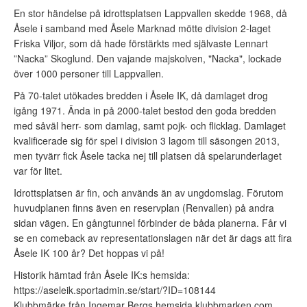
En stor händelse på idrottsplatsen Lappvallen skedde 1968, då
Åsele i samband med Åsele Marknad mötte division 2-laget
Friska Viljor, som då hade förstärkts med självaste Lennart
”Nacka” Skoglund. Den vajande majskolven, "Nacka", lockade
över 1000 personer till Lappvallen.
På 70-talet utökades bredden i Åsele IK, då damlaget drog
igång 1971. Ända in på 2000-talet bestod den goda bredden
med såväl herr- som damlag, samt pojk- och flicklag. Damlaget
kvalificerade sig för spel i division 3 lagom till säsongen 2013,
men tyvärr fick Åsele tacka nej till platsen då spelarunderlaget
var för litet.
Idrottsplatsen är fin, och används än av ungdomslag. Förutom
huvudplanen finns även en reservplan (Renvallen) på andra
sidan vägen. En gångtunnel förbinder de båda planerna. Får vi
se en comeback av representationslagen när det är dags att fira
Åsele IK 100 år? Det hoppas vi på!
Historik hämtad från Åsele IK:s hemsida:
https://aseleik.sportadmin.se/start/?ID=108144
Klubbmärke från Ingemar Bergs hemsida klubbmarken.com