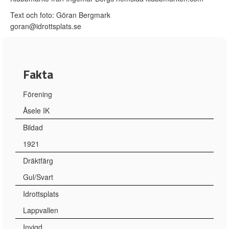
Text och foto: Göran Bergmark
goran@idrottsplats.se
Fakta
Förening
Åsele IK
Bildad
1921
Dräktfärg
Gul/Svart
Idrottsplats
Lappvallen
Invigd