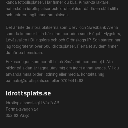
kända fotbollsplatser. Här finner du bl.a. K-märkta läktare,
natursköna idrottsplatser och idrottsplatser där tiden stått stilla
och naturen tagit hand om platsen.
Det är inte de stora platserna som Ullevi och Swedbank Arena
som du kommer hitta här utan mer udda som Flöget i Flygsfors,
Lövåsvallen i Billingsfors och och Grönskogs IP. Sen starten har
jag fotograferat över 500 idrottsplatser. Flertalet av dem finner
du här på hemsidan.
Fokuseringen kommer att bli på Småland med omnejd. Alla
bilder på sidan är tagna utav mig om inget annat anges. Vill du
använda mina bilder i tidning eller media, kontakta mig
på mats@idrottsplats.se eller 0709441463
Idrottsplats.se
Idrottsplatsnostalgi i Växjö AB
Förmaksvägen 24
352 62 Växjö