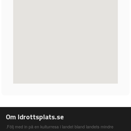
Om Idrottsplats.se
.Följ med in på en kulturresa i landet bland landets mindre