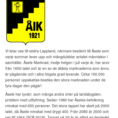
Vi letar oss till södra Lappland, närmare bestämt till Åsele som
varje sommar lever upp och mångdubblar antalet människor i
samhället. Åsele Marknad, tredje helgen i juli varje år, har anor
från 1600-talet och är en av de äldsta marknaderna som ännu
är pågående och i allra högsta grad levande. Cirka 150.000
personer uppskattas besöka den stora marknaden under de
fyra dagar den pågår!
Åsele har tyvärr, som många andra orter på landsbygden,
problem med utflyttning. Sedan 1980 har Åseles befolkning
minskat med 650 personer. Det stora tappet har skett på 2000-
talet, då Åsele minskat med drygt 400. Från 2080 år 2000 och
ner till 1664 (SCB 2018). Tappet på 20 år är alltså en femtedel