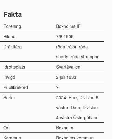
Fakta
Förening
Boxholms IF
Bildad
7/6 1905
Dräktfärg
röda tröjor, röda
shorts, röda strumpor
Idrottsplats
Svartåvallen
Invigd
2 juli 1933
Publikrekord
?
Serie
2024: Herr, Division 5
västra. Dam; Division
4 västra Östergötland
Ort
Boxholm
Kommun
Boxholms kommun