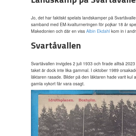
Jo, det har faktiskt spelats landskamper på Svartåvall
samband med EM-kvalturneringen för pojkar 18 år spe
Makedonien och där en viss
Albin Ekdahl
kom in i andr
Svartåvallen
Svartåvallen invigdes 2 juli 1933 och firade alltså 202
taket är dock inte lika gammal. I oktober 1989 orsakade
läktaren rasade. Bilder på den läktaren hade varit kul 
gamla vykort får vara osagt.