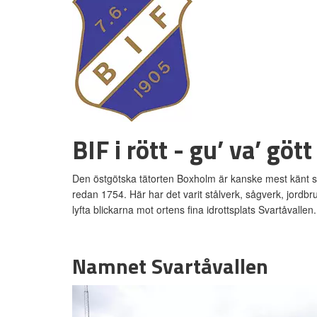
BIF i rött - gu’ va’ göt
Den östgötska tätorten Boxholm är kanske mest känt s
redan 1754. Här har det varit stålverk, sågverk, jordbr
lyfta blickarna mot ortens fina idrottsplats Svartåvallen
Namnet Svartåvallen