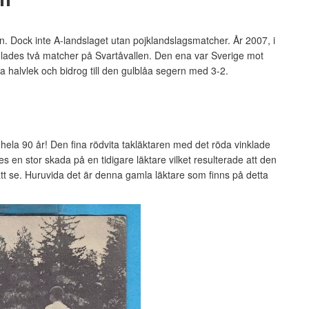
en. Dock inte A-landslaget utan pojklandslagsmatcher. År 2007, i
lades två matcher på Svartåvallen. Den ena var Sverige mot
a halvlek och bidrog till den gulblåa segern med 3-2.
3 hela 90 år! Den fina rödvita takläktaren med det röda vinklade
s en stor skada på en tidigare läktare vilket resulterade att den
att se. Huruvida det är denna gamla läktare som finns på detta