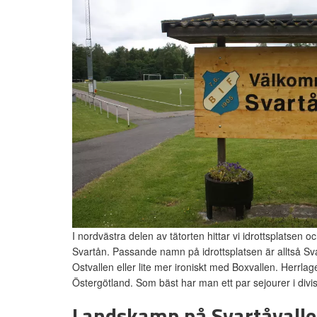
I nordvästra delen av tätorten hittar vi idrottsplatsen o
Svartån. Passande namn på idrottsplatsen är alltså Sva
Ostvallen eller lite mer ironiskt med Boxvallen. Herrlag
Östergötland. Som bäst har man ett par sejourer i divis
Landskamp på Svartåvall