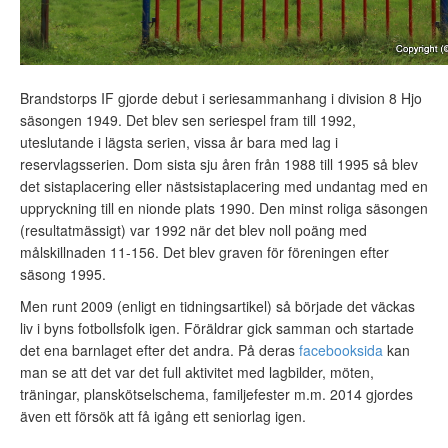
Brandstorps IF gjorde debut i seriesammanhang i division 8 Hjo
säsongen 1949. Det blev sen seriespel fram till 1992,
uteslutande i lägsta serien, vissa år bara med lag i
reservlagsserien. Dom sista sju åren från 1988 till 1995 så blev
det sistaplacering eller nästsistaplacering med undantag med en
uppryckning till en nionde plats 1990. Den minst roliga säsongen
(resultatmässigt) var 1992 när det blev noll poäng med
målskillnaden 11-156. Det blev graven för föreningen efter
säsong 1995.
Men runt 2009 (enligt en tidningsartikel) så började det väckas
liv i byns fotbollsfolk igen. Föräldrar gick samman och startade
det ena barnlaget efter det andra. På deras
facebooksida
kan
man se att det var det full aktivitet med lagbilder, möten,
träningar, planskötselschema, familjefester m.m. 2014 gjordes
även ett försök att få igång ett seniorlag igen.