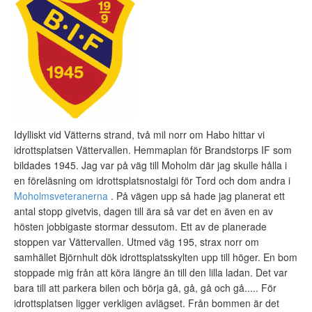
Idylliskt vid Vätterns strand, två mil norr om Habo hittar vi
idrottsplatsen Vättervallen. Hemmaplan för Brandstorps IF som
bildades 1945. Jag var på väg till Moholm där jag skulle hålla i
en föreläsning om idrottsplatsnostalgi för Tord och dom andra i
Moholmsveteranerna
. På vägen upp så hade jag planerat ett
antal stopp givetvis, dagen till ära så var det en även en av
hösten jobbigaste stormar dessutom. Ett av de planerade
stoppen var Vättervallen. Utmed väg 195, strax norr om
samhället Björnhult dök idrottsplatsskylten upp till höger. En bom
stoppade mig från att köra längre än till den lilla ladan. Det var
bara till att parkera bilen och börja gå, gå, gå och gå..... För
idrottsplatsen ligger verkligen avlägset. Från bommen är det