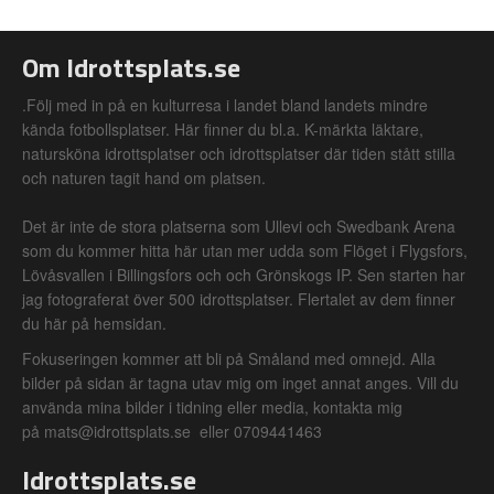
Om Idrottsplats.se
.Följ med in på en kulturresa i landet bland landets mindre
kända fotbollsplatser. Här finner du bl.a. K-märkta läktare,
natursköna idrottsplatser och idrottsplatser där tiden stått stilla
och naturen tagit hand om platsen.
Det är inte de stora platserna som Ullevi och Swedbank Arena
som du kommer hitta här utan mer udda som Flöget i Flygsfors,
Lövåsvallen i Billingsfors och och Grönskogs IP. Sen starten har
jag fotograferat över 500 idrottsplatser. Flertalet av dem finner
du här på hemsidan.
Fokuseringen kommer att bli på Småland med omnejd. Alla
bilder på sidan är tagna utav mig om inget annat anges. Vill du
använda mina bilder i tidning eller media, kontakta mig
på mats@idrottsplats.se eller 0709441463
Idrottsplats.se