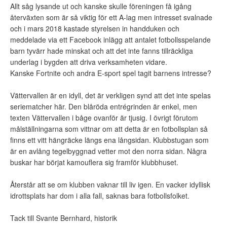
Allt såg lysande ut och kanske skulle föreningen få igång
återväxten som är så viktig för ett A-lag men intresset svalnade
och i mars 2018 kastade styrelsen in handduken och
meddelade via ett Facebook inlägg att antalet fotbollsspelande
barn tyvärr hade minskat och att det inte fanns tillräckliga
underlag i bygden att driva verksamheten vidare.
Kanske Fortnite och andra E-sport spel tagit barnens intresse?
Vättervallen är en idyll, det är verkligen synd att det inte spelas
seriematcher här. Den blåröda entrégrinden är enkel, men
texten Vättervallen i båge ovanför är tjusig. I övrigt förutom
målställningarna som vittnar om att detta är en fotbollsplan så
finns ett vitt hängräcke längs ena långsidan. Klubbstugan som
är en avlång tegelbyggnad vetter mot den norra sidan. Några
buskar har börjat kamouflera sig framför klubbhuset.
Återstår att se om klubben vaknar till liv igen. En vacker idyllisk
idrottsplats har dom i alla fall, saknas bara fotbollsfolket.
Tack till Svante Bernhard, historik