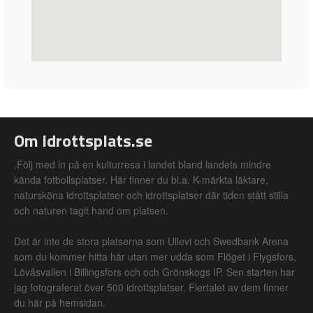
Om Idrottsplats.se
.Följ med in på en kulturresa i landet bland landets mindre
kända fotbollsplatser. Här finner du bl.a. K-märkta läktare,
natursköna idrottsplatser och idrottsplatser där tiden stått stilla
och naturen tagit hand om platsen.
Det är inte de stora platserna som Ullevi och Swedbank Arena
som du kommer hitta här utan mer udda som Flöget i Flygsfors,
Lövåsvallen i Billingsfors och och Grönskogs IP. Sen starten har
jag fotograferat över 500 idrottsplatser. Flertalet av dem finner
du här på hemsidan.