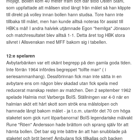
möjligt. Bollen kom 40 meter fram och där stod Östen Ståhl,
som uppfattade att målisen stod långt från målet så han klippte
till direkt på volley innan bollen hann studsa. Tore hann inte
tillbaka till målet, men han kunde alltså noteras för assist till
HBK:s mål! I andra halvlek utjämnade Egon "hemliga" Jönsson
och matchresultatet blev alltså 1-1. Detta året tog HBK stora
silvret i Allsvenskan med MFF bakom sig i tabellen.
12:e spelaren
Avbytarbänken var ett okänt begrepp på den gamla goda tiden.
Inte förrän 1964 infördes begreppet "tolfte man" ( i
seriesammanhang). Dessförinnan fick man inte sätta in en
avbytare ens om någon blev skadad utan fick spela med
reducerat manskap resten av matchen. Den 2 september 1962
spelade Halmia mot Varbergs BoIS. Ställningen var 4-0 när en
halmian sköt ett hårt skott som strök ena målstolpen och
hamnade långt bakom målet - ja t.o.m. utanför det 70 cm höga
staketet som gick runt löparbanorna! BoIS legendariske målvakt
Rune "Röen" Andersson hade bråttom och sprang själv för att
hämta bollen. Det bar sig inte bättre än att han snubblade på
staketet och bröt benet! Ambulans fick tillkallas och backen