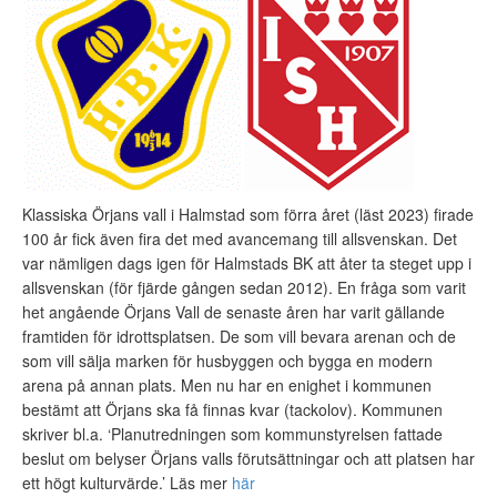
Klassiska Örjans vall i Halmstad som förra året (läst 2023) firade
100 år fick även fira det med avancemang till allsvenskan. Det
var nämligen dags igen för Halmstads BK att åter ta steget upp i
allsvenskan (för fjärde gången sedan 2012). En fråga som varit
het angående Örjans Vall de senaste åren har varit gällande
framtiden för idrottsplatsen. De som vill bevara arenan och de
som vill sälja marken för husbyggen och bygga en modern
arena på annan plats. Men nu har en enighet i kommunen
bestämt att Örjans ska få finnas kvar (tackolov). Kommunen
skriver bl.a. ‘Planutredningen som kommunstyrelsen fattade
beslut om belyser Örjans valls förutsättningar och att platsen har
ett högt kulturvärde.’ Läs mer
här