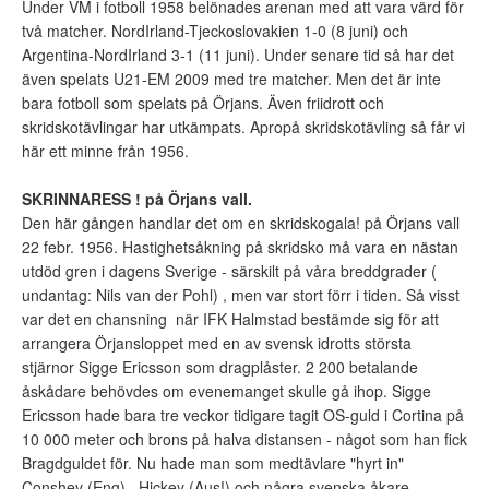
Under VM i fotboll 1958 belönades arenan med att vara värd för
två matcher. NordIrland-Tjeckoslovakien 1-0 (8 juni) och
Argentina-NordIrland 3-1 (11 juni). Under senare tid så har det
även spelats U21-EM 2009 med tre matcher. Men det är inte
bara fotboll som spelats på Örjans. Även friidrott och
skridskotävlingar har utkämpats. Apropå skridskotävling så får vi
här ett minne från 1956.
SKRINNARESS ! på Örjans vall.
Den här gången handlar det om en skridskogala! på Örjans vall
22 febr. 1956. Hastighetsåkning på skridsko må vara en nästan
utdöd gren i dagens Sverige - särskilt på våra breddgrader (
undantag: Nils van der Pohl) , men var stort förr i tiden. Så visst
var det en chansning när IFK Halmstad bestämde sig för att
arrangera Örjansloppet med en av svensk idrotts största
stjärnor Sigge Ericsson som dragplåster. 2 200 betalande
åskådare behövdes om evenemanget skulle gå ihop. Sigge
Ericsson hade bara tre veckor tidigare tagit OS-guld i Cortina på
10 000 meter och brons på halva distansen - något som han fick
Bragdguldet för. Nu hade man som medtävlare "hyrt in"
Conshey (Eng) , Hickey (Aus!) och några svenska åkare.