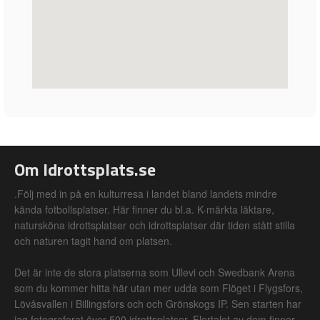
Om Idrottsplats.se
.Följ med in på en kulturresa i landet bland landets mindre
kända fotbollsplatser. Här finner du bl.a. K-märkta läktare,
natursköna idrottsplatser och idrottsplatser där tiden stått stilla
och naturen tagit hand om platsen.
Det är inte de stora platserna som Ullevi och Swedbank Arena
som du kommer hitta här utan mer udda som Flöget i Flygsfors,
Lövåsvallen i Billingsfors och och Grönskogs IP. Sen starten har
jag fotograferat över 500 idrottsplatser. Flertalet av dem finner