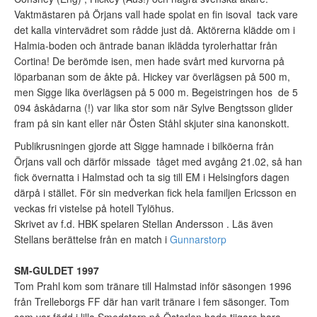
Vaktmästaren på Örjans vall hade spolat en fin isoval tack vare
det kalla vintervädret som rådde just då. Aktörerna klädde om i
Halmia-boden och äntrade banan iklädda tyrolerhattar från
Cortina! De berömde isen, men hade svårt med kurvorna på
löparbanan som de åkte på. Hickey var överlägsen på 500 m,
men Sigge lika överlägsen på 5 000 m. Begeistringen hos de 5
094 åskådarna (!) var lika stor som när Sylve Bengtsson glider
fram på sin kant eller när Östen Ståhl skjuter sina kanonskott.
Publikrusningen gjorde att Sigge hamnade i bilköerna från
Örjans vall och därför missade tåget med avgång 21.02, så han
fick övernatta i Halmstad och ta sig till EM i Helsingfors dagen
därpå i stället. För sin medverkan fick hela familjen Ericsson en
veckas fri vistelse på hotell Tylöhus.
Skrivet av f.d. HBK spelaren Stellan Andersson . Läs även
Stellans berättelse från en match i
Gunnarstorp
SM-GULDET 1997
Tom Prahl kom som tränare till Halmstad inför säsongen 1996
från Trelleborgs FF där han varit tränare i fem säsonger. Tom