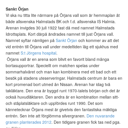
Sankt Örjan
Vi ska nu titta lite närmare på Örjans vall som är hemmaplan åt
både allsvenska Halmstads BK och f.d. allsvenska IS Halmia.
Arenan invigdes 30 juli 1922 fast då med namnet Halmstads
Idrottsplats. Kort därpå ändrades namnet till just Örjans vall.
Namnet syftar nämligen på
Sankt Örjan
och kommer av att det
vid entrén till Örjans vall under medeltiden låg ett sjukhus med
namnet
S:t Jörgens hospital
.
Örjans vall är en arena som blivit en favorit bland många
bortasupportrar. Speciellt om matchen spelas under
sommarhalvåret och man kan kombinera med ett bad och ett
besök på stadens uteserveringar. Halmstads centrum är bara en
kort promenad bort utmed ån Nissan. Arenan har idag två
takläktare. Den ena är byggd runt 1970-talets början och det är
också huvudläktaren. Den andra är en kombination mellan sitt-
och ståplatsläktare och uppfördes runt 1990. Det som
kännetecknar Örjans mest är givetvis den fantastiska mäktiga
entrén. Sen inte att förglömma silvergranen.
Den nuvarande
granen planterades 2012
. Den tidigare granen fick tas ned pga.