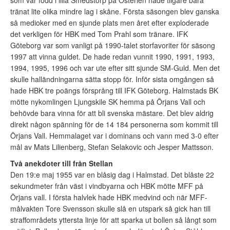
som var född i lilla Smedstorp på Österlen hade tiigare bara
tränat lite olika mindre lag i skåne. Första säsongen blev ganska
så medioker med en sjunde plats men året efter exploderade
det verkligen för HBK med Tom Prahl som tränare. IFK
Göteborg var som vanligt på 1990-talet storfavoriter för säsong
1997 att vinna guldet. De hade redan vunnit 1990, 1991, 1993,
1994, 1995, 1996 och var ute efter sitt sjunde SM-Guld. Men det
skulle halländningarna sätta stopp för. Inför sista omgången så
hade HBK tre poängs försprång till IFK Göteborg. Halmstads BK
mötte nykomlingen Ljungskile SK hemma på Örjans Vall och
behövde bara vinna för att bli svenska mästare. Det blev aldrig
direkt någon spänning för de 14 184 personerna som kommit till
Örjans Vall. Hemmalaget var i dominans och vann med 3-0 efter
mål av Mats Lilienberg, Stefan Selakovic och Jesper Mattsson.
Två anekdoter till från Stellan
Den 19:e maj 1955 var en blåsig dag i Halmstad. Det blåste 22
sekundmeter från väst i vindbyarna och HBK mötte MFF på
Örjans vall. I första halvlek hade HBK medvind och när MFF-
målvakten Tore Svensson skulle slå en utspark så gick han till
straffområdets yttersta linje för att sparka ut bollen så långt som