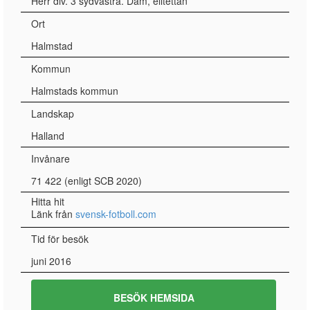
Herr div. 3 sydvästra. Dam, elitettan
Ort
Halmstad
Kommun
Halmstads kommun
Landskap
Halland
Invånare
71 422 (enligt SCB 2020)
Hitta hit
Länk från
svensk-fotboll.com
Tid för besök
juni 2016
BESÖK HEMSIDA