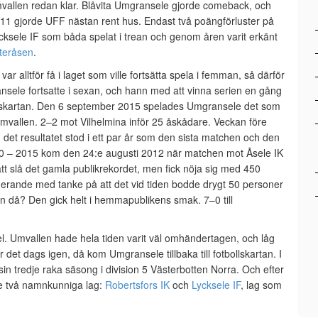
Umvallen redan klar. Blåvita Umgransele gjorde comeback, och
1 gjorde UFF nästan rent hus. Endast två poängförluster på
icksele IF som båda spelat i trean och genom åren varit erkänt
teråsen
.
var alltför få i laget som ville fortsätta spela i femman, så därför
ransele fortsatte i sexan, och hann med att vinna serien en gång
lskartan.
Den 6 september 2015 spelades Umgransele det som
mvallen. 2–2 mot Vilhelmina inför 25 åskådare. Veckan före
det resultatet stod i ett par år som den sista matchen och den
10 – 2015 kom den 24:e augusti 2012 när matchen mot Åsele IK
t slå det gamla publikrekordet, men fick nöja sig med 450
nerande med tanke på att det vid tiden bodde drygt 50 personer
 då? Den gick helt i hemmapublikens smak. 7–0 till
tel. Umvallen hade hela tiden varit väl omhändertagen, och låg
det dags igen, då kom Umgransele tillbaka till fotbollskartan. I
in tredje raka säsong i division 5 Västerbotten Norra. Och efter
e två namnkunniga lag:
Robertsfors IK
och
Lycksele IF
, lag som