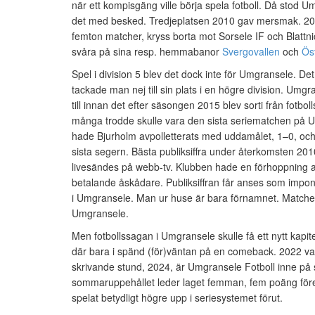
när ett kompisgäng ville börja spela fotboll. Då stod 
det med besked. Tredjeplatsen 2010 gav mersmak. 201
femton matcher, kryss borta mot Sorsele IF och Blattn
svåra på sina resp. hemmabanor
Svergovallen
och
Ös
Spel i division 5 blev det dock inte för Umgransele. Det 
tackade man nej till sin plats i en högre division. Umg
till innan det efter säsongen 2015 blev sorti från fotbol
många trodde skulle vara den sista seriematchen på U
hade Bjurholm avpolletterats med uddamålet, 1–0, och 
sista segern.
Bästa publiksiffra under återkomsten 20
livesändes på webb-tv. Klubben hade en förhoppning at
betalande åskådare. Publiksiffran får anses som impo
i Umgransele. Man ur huse är bara förnamnet.
Matchen
Umgransele.
Men fotbollssagan i Umgransele skulle få ett nytt kapi
där bara i spänd (för)väntan på en comeback. 2022 var 
skrivande stund, 2024, är Umgransele Fotboll inne på s
sommaruppehållet leder laget femman, fem poäng för
spelat betydligt högre upp i seriesystemet förut.