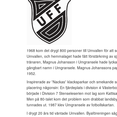
1968 kom det drygt 800 personer till Umvallen för att s
Umvallen, och hemmalaget hade fått förstärkning av s
tränaren, Magnus Johansson i Umgransele hade lyckats
gångbart namn i Umgransele. Magnus Johanssons pappa
1952.
Inspirerade av ”Nackas” klacksparkar och smekande sm
placering någonsin: En fjärdeplats i division 4 Västerbo
började i Division 7 Stenseleserien mot lag som Kattis
Men på 80-talet kom det problem som drabbat landsbygde
tunnades ut. 1987 klev Umgransele av fotbollskartan.
I drygt 20 års tid väntade Umvallen. Byaföreningen såg 