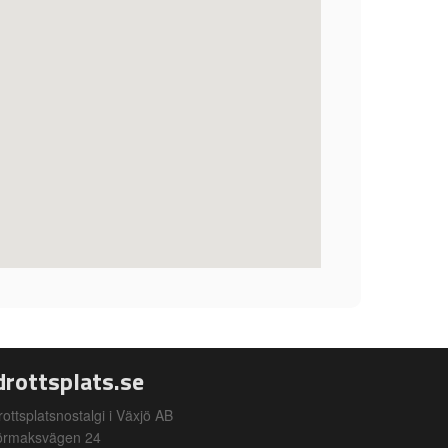
drottsplats.se
rottsplatsnostalgi i Växjö AB
örmaksvägen 24