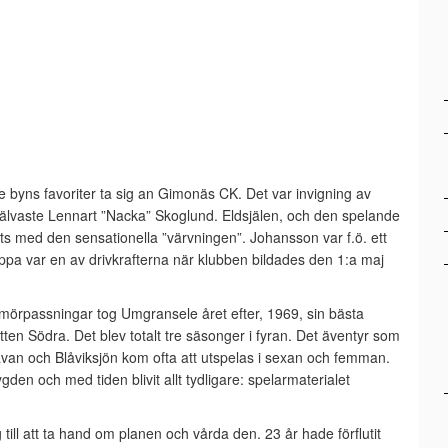
e byns favoriter ta sig an Gimonäs CK. Det var invigning av
jälvaste Lennart ”Nacka” Skoglund. Eldsjälen, och den spelande
 med den sensationella ”värvningen”. Johansson var f.ö. ett
 var en av drivkrafterna när klubben bildades den 1:a maj
örpassningar tog Umgransele året efter, 1969, sin bästa
tten Södra. Det blev totalt tre säsonger i fyran. Det äventyr som
avan och Blåviksjön kom ofta att utspelas i sexan och femman.
n och med tiden blivit allt tydligare: spelarmaterialet
till att ta hand om planen och vårda den. 23 år hade förflutit