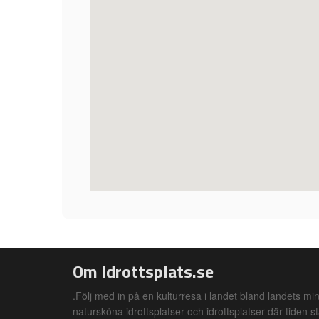
Om Idrottsplats.se
.Följ med in på en kulturresa i landet bland landets min
natursköna idrottsplatser och idrottsplatser där tiden st