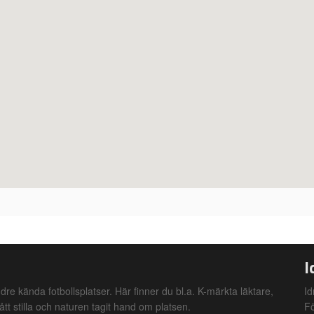
I
dre kända fotbollsplatser. Här finner du bl.a. K-märkta läktare,
Id
ått stilla och naturen tagit hand om platsen.
F