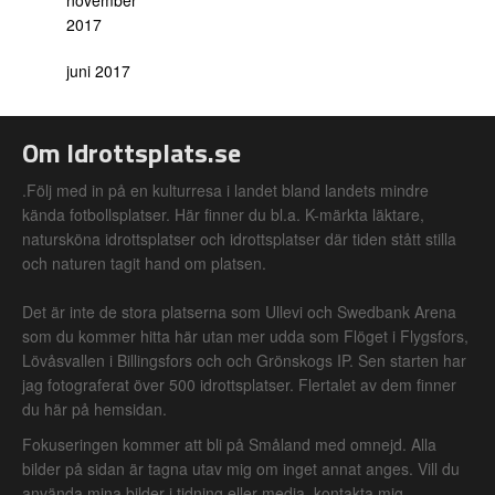
november
2017
juni 2017
Om Idrottsplats.se
.Följ med in på en kulturresa i landet bland landets mindre
kända fotbollsplatser. Här finner du bl.a. K-märkta läktare,
natursköna idrottsplatser och idrottsplatser där tiden stått stilla
och naturen tagit hand om platsen.
Det är inte de stora platserna som Ullevi och Swedbank Arena
som du kommer hitta här utan mer udda som Flöget i Flygsfors,
Lövåsvallen i Billingsfors och och Grönskogs IP. Sen starten har
jag fotograferat över 500 idrottsplatser. Flertalet av dem finner
du här på hemsidan.
Fokuseringen kommer att bli på Småland med omnejd. Alla
bilder på sidan är tagna utav mig om inget annat anges. Vill du
använda mina bilder i tidning eller media, kontakta mig