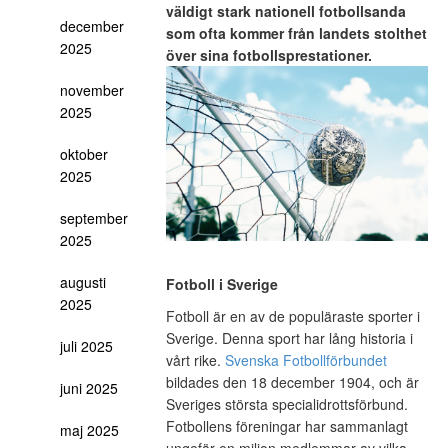
väldigt stark nationell fotbollsanda
december
som ofta kommer från landets stolthet
2025
över sina fotbollsprestationer.
november
2025
oktober
2025
september
2025
augusti
Fotboll i Sverige
2025
Fotboll är en av de populäraste sporter i
Sverige. Denna sport har lång historia i
juli 2025
vårt rike.
Svenska Fotbollförbundet
bildades den 18 december 1904, och är
juni 2025
Sveriges största specialidrottsförbund.
Fotbollens föreningar har sammanlagt
maj 2025
ungefär en miljon medlemmar av vilka