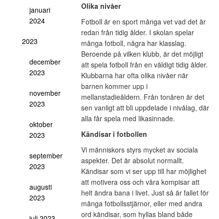
Olika nivåer
januari
2024
Fotboll är en sport många vet vad det är
redan från tidig ålder. I skolan spelar
2023
många fotboll, några har klasslag.
Beroende på vilken klubb, är det möjligt
december
att spela fotboll från en väldigt tidig ålder.
2023
Klubbarna har ofta olika nivåer när
barnen kommer upp i
november
mellanstadieåldern. Från tonåren är det
2023
sen vanligt att bli uppdelade i nivålag, där
alla får spela med likasinnade.
oktober
Kändisar i fotbollen
2023
Vi människors styrs mycket av sociala
september
aspekter. Det är absolut normallt.
2023
Kändisar som vi ser upp till har möjlighet
att motivera oss och våra kompisar att
augusti
helt ändra bana i livet. Just så är fallet för
2023
många fotbollsstjärnor, eller med andra
ord kändisar, som hyllas bland både
juli 2023