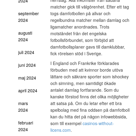
2024
matcher gick till välgörenhet. Efter ett tag
togs damfotbollen på allvar och
september
regelbundna matcher mellan damlag och
2024
ligamatcher anordnades. Trots
augusti
motståndet från det engelska
2024
fotbollsförbundet, som förbjöd att
damfotbollsplaner gavs till damklubbar,
juli 2024
fick rörelsen stöd i Sverige.
I England och Frankrike förklarades
juni 2024
förbuden med att kvinnor borde utöva
lättare och säkrare sporter som ishockey
maj 2024
och simning, men samtidigt ökade
antalet damlag fortfarande. Som du
april 2024
kanske förstod finns det olika möjligheter
att satsa på. Om du letar efter ett bra
mars
spelbolag med fina oddsen på damfotboll
2024
kan du hitta det på någon infowebbsida,
februari
som till exempel
casinos-without-
2024
licens.com
.