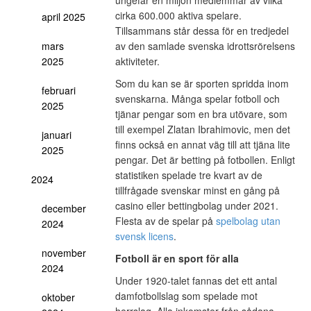
cirka 600.000 aktiva spelare.
april 2025
Tillsammans står dessa för en tredjedel
av den samlade svenska idrottsrörelsens
mars
aktiviteter.
2025
Som du kan se är sporten spridda inom
februari
svenskarna. Många spelar fotboll och
2025
tjänar pengar som en bra utövare, som
till exempel Zlatan Ibrahimovic, men det
januari
finns också en annat väg till att tjäna lite
2025
pengar. Det är betting på fotbollen. Enligt
statistiken spelade tre kvart av de
2024
tillfrågade svenskar minst en gång på
casino eller bettingbolag under 2021.
december
Flesta av de spelar på
spelbolag utan
2024
svensk licens
.
november
Fotboll är en sport för alla
2024
Under 1920-talet fannas det ett antal
damfotbollslag som spelade mot
oktober
herrslag. Alla inkomster från sådana