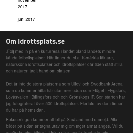
november
2017
juni 2017
Om Idrottsplats.se
.Följ med in på en kulturresa i landet bland landets mindre
kända fotbollsplatser. Här finner du bl.a. K-märkta läktare,
natursköna idrottsplatser och idrottsplatser där tiden stått stilla
och naturen tagit hand om platsen.
Det är inte de stora platserna som Ullevi och Swedbank Arena
som du kommer hitta här utan mer udda som Flöget i Flygsfors,
Lövåsvallen i Billingsfors och och Grönskogs IP. Sen starten har
jag fotograferat över 500 idrottsplatser. Flertalet av dem finner
du här på hemsidan.
Fokuseringen kommer att bli på Småland med omnejd. Alla
bilder på sidan är tagna utav mig om inget annat anges. Vill du
använda mina bilder i tidning eller media, kontakta mig