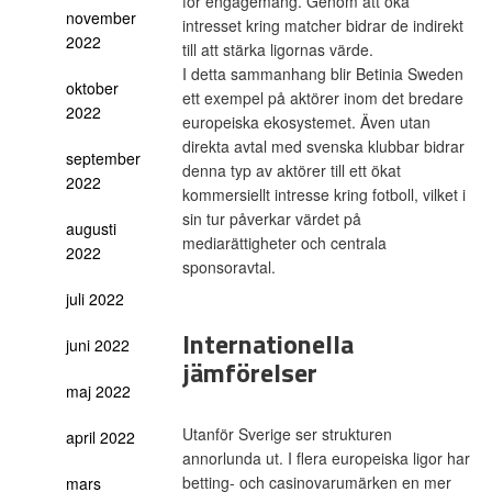
för engagemang. Genom att öka
november
intresset kring matcher bidrar de indirekt
2022
till att stärka ligornas värde.
I detta sammanhang blir Betinia Sweden
oktober
ett exempel på aktörer inom det bredare
2022
europeiska ekosystemet. Även utan
direkta avtal med svenska klubbar bidrar
september
denna typ av aktörer till ett ökat
2022
kommersiellt intresse kring fotboll, vilket i
sin tur påverkar värdet på
augusti
mediarättigheter och centrala
2022
sponsoravtal.
juli 2022
Internationella
juni 2022
jämförelser
maj 2022
Utanför Sverige ser strukturen
april 2022
annorlunda ut. I flera europeiska ligor har
betting- och casinovarumärken en mer
mars