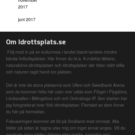
november
2017
juni 2017
Om Idrottsplats.se
.Följ med in på en kulturresa i landet bland landets mindre
kända fotbollsplatser. Här finner du bl.a. K-märkta läktare,
natursköna idrottsplatser och idrottsplatser där tiden stått stilla
och naturen tagit hand om platsen.
Det är inte de stora platserna som Ullevi och Swedbank Arena
som du kommer hitta här utan mer udda som Flöget i Flygsfors,
Lövåsvallen i Billingsfors och och Grönskogs IP. Sen starten har
jag fotograferat över 500 idrottsplatser. Flertalet av dem finner
du här på hemsidan.
Fokuseringen kommer att bli på Småland med omnejd. Alla
bilder på sidan är tagna utav mig om inget annat anges. Vill du
använda mina bilder i tidning eller media, kontakta mig