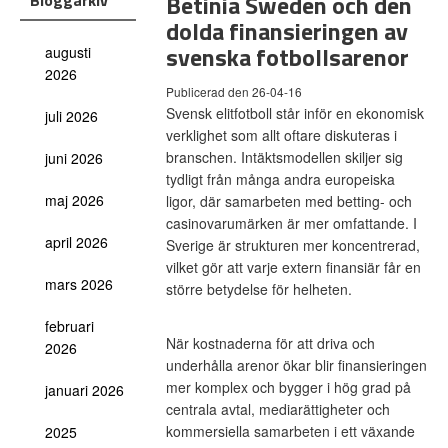
Betinia Sweden och den
Bloggarkiv
dolda finansieringen av
svenska fotbollsarenor
augusti
2026
Publicerad den 26-04-16
Svensk elitfotboll står inför en ekonomisk
juli 2026
verklighet som allt oftare diskuteras i
branschen. Intäktsmodellen skiljer sig
juni 2026
tydligt från många andra europeiska
maj 2026
ligor, där samarbeten med betting- och
casinovarumärken är mer omfattande. I
april 2026
Sverige är strukturen mer koncentrerad,
vilket gör att varje extern finansiär får en
mars 2026
större betydelse för helheten.
februari
När kostnaderna för att driva och
2026
underhålla arenor ökar blir finansieringen
mer komplex och bygger i hög grad på
januari 2026
centrala avtal, mediarättigheter och
kommersiella samarbeten i ett växande
2025