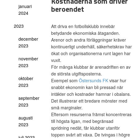
Kostnaderna som driver
januari
beroendet
2024
2023
Att driva en fotbollsklubb innebär
betydande ekonomiska åtaganden.
december
Arenor och andra förläggningar kräver
2023
kontinuerligt underhåll, säkerhetskrav har
ökat och organisationerna runt lagen har
november
vuxit.
2023
För många klubbar är arenadriften en av
de största utgiftsposterna.
oktober
Exempel som
Östersunds FK
visar hur
2023
snabbt ekonomin kan bli pressad när
intäkter och kostnader hamnar i obalans.
september
Det illustrerar ett bredare mönster med
2023
små marginaler.
Eftersom resurserna främst koncentreras
augusti
till högsta ligan, med begränsad
2023
spridning nedåt, får klubbar utanför
toppen svårt att växa. De tvingas i högre
juli 2023