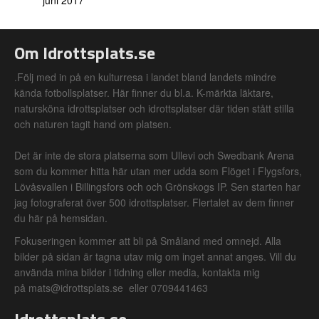
juni 2017
Om Idrottsplats.se
.Följ med in på en kulturresa i landet bland landets mindre
kända fotbollsplatser. Här finner du bl.a. K-märkta läktare,
natursköna idrottsplatser och idrottsplatser där tiden stått stilla
och naturen tagit hand om platsen.
Det är inte de stora platserna som Ullevi och Swedbank Arena
som du kommer hitta här utan mer udda som Flöget i Flygsfors,
Lövåsvallen i Billingsfors och och Grönskogs IP. Sen starten har
jag fotograferat över 500 idrottsplatser. Flertalet av dem finner
du här på hemsidan.
Fokuseringen kommer att bli på Småland med omnejd. Alla
bilder på sidan är tagna utav mig om inget annat anges. Vill du
använda mina bilder i tidning eller media, kontakta mig
på mats@idrottsplats.se eller 0709441463