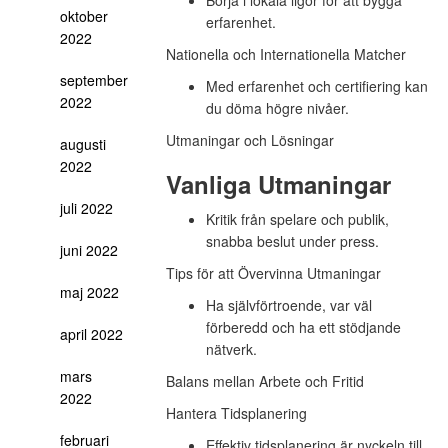
Börja i lokala ligor för att bygga
oktober
erfarenhet.
2022
Nationella och Internationella Matcher
september
Med erfarenhet och certifiering kan
2022
du döma högre nivåer.
Utmaningar och Lösningar
augusti
2022
Vanliga Utmaningar
juli 2022
Kritik från spelare och publik,
snabba beslut under press.
juni 2022
Tips för att Övervinna Utmaningar
maj 2022
Ha självförtroende, var väl
förberedd och ha ett stödjande
april 2022
nätverk.
mars
Balans mellan Arbete och Fritid
2022
Hantera Tidsplanering
februari
Effektiv tidsplanering är nyckeln till