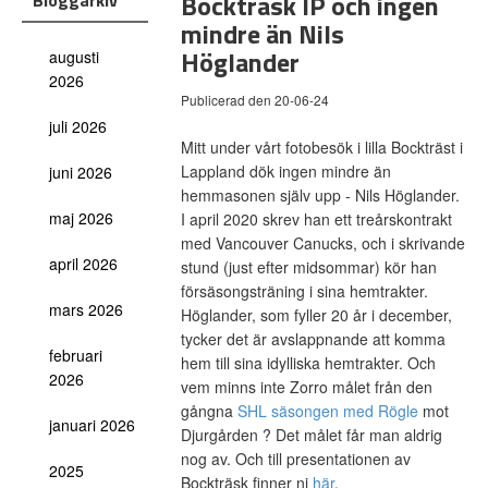
Bockträsk IP och ingen
Bloggarkiv
mindre än Nils
Höglander
augusti
2026
Publicerad den 20-06-24
juli 2026
Mitt under vårt fotobesök i lilla Bockträst i
Lappland dök ingen mindre än
juni 2026
hemmasonen själv upp - Nils Höglander.
maj 2026
I april 2020 skrev han ett treårskontrakt
med Vancouver Canucks, och i skrivande
april 2026
stund (just efter midsommar) kör han
försäsongsträning i sina hemtrakter.
mars 2026
Höglander, som fyller 20 år i december,
tycker det är avslappnande att komma
februari
hem till sina idylliska hemtrakter. Och
2026
vem minns inte Zorro målet från den
gångna
SHL säsongen med Rögle
mot
januari 2026
Djurgården ? Det målet får man aldrig
nog av. Och till presentationen av
2025
Bockträsk finner ni
här
.