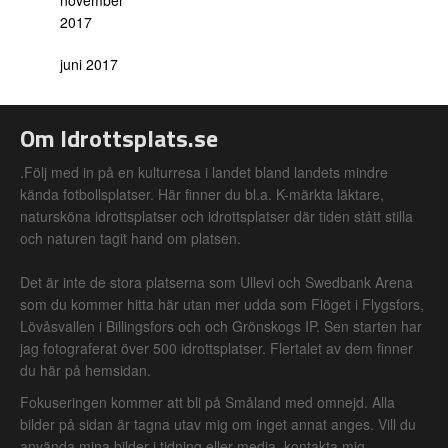
november
2017
juni 2017
Om Idrottsplats.se
.Följ med in på en kulturresa i landet bland landets mindre
kända fotbollsplatser. Här finner du bl.a. K-märkta läktare,
natursköna idrottsplatser och idrottsplatser där tiden stått stilla
och naturen tagit hand om platsen.
Det är inte de stora platserna som Ullevi och Swedbank Arena
som du kommer hitta här utan mer udda som Flöget i Flygsfors,
Lövåsvallen i Billingsfors och och Grönskogs IP. Sen starten har
jag fotograferat över 500 idrottsplatser. Flertalet av dem finner
du här på hemsidan.
Fokuseringen kommer att bli på Småland med omnejd. Alla
bilder på sidan är tagna utav mig om inget annat anges. Vill du
använda mina bilder i tidning eller media, kontakta mig