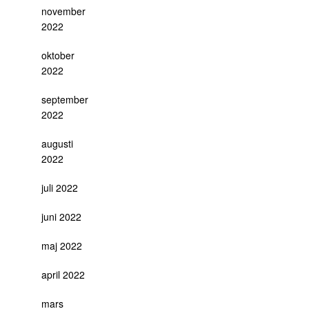
november
2022
oktober
2022
september
2022
augusti
2022
juli 2022
juni 2022
maj 2022
april 2022
mars