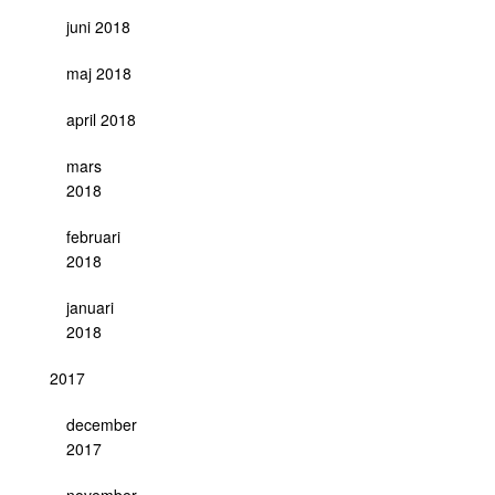
juni 2018
maj 2018
april 2018
mars
2018
februari
2018
januari
2018
2017
december
2017