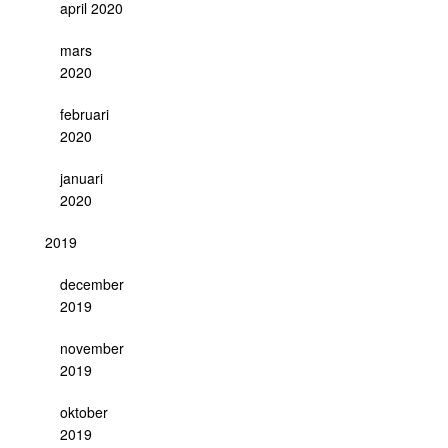
april 2020
mars
2020
februari
2020
januari
2020
2019
december
2019
november
2019
oktober
2019