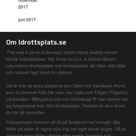
november
2017
juni 2017
Om Idrottsplats.se
.Följ med in på en kulturresa i landet bland landets mindre
kända fotbollsplatser. Här finner du bl.a. K-märkta läktare,
natursköna idrottsplatser och idrottsplatser där tiden stått stilla
och naturen tagit hand om platsen.
Det är inte de stora platserna som Ullevi och Swedbank Arena
som du kommer hitta här utan mer udda som Flöget i Flygsfors,
Lövåsvallen i Billingsfors och och Grönskogs IP. Sen starten har
jag fotograferat över 500 idrottsplatser. Flertalet av dem finner
du här på hemsidan.
Fokuseringen kommer att bli på Småland med omnejd. Alla
bilder på sidan är tagna utav mig om inget annat anges. Vill du
använda mina bilder i tidning eller media, kontakta mig