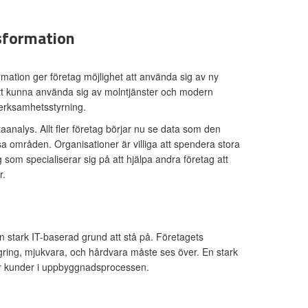
sformation
nsformation ger företag möjlighet att använda sig av ny
 att kunna använda sig av molntjänster och modern
erksamhetsstyrning.
aanalys. Allt fler företag börjar nu se data som den
ssa områden. Organisationer är villiga att spendera stora
som specialiserar sig på att hjälpa andra företag att
r.
n stark IT-baserad grund att stå på. Företagets
lagring, mjukvara, och hårdvara måste ses över. En stark
för kunder i uppbyggnadsprocessen.