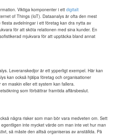
formation. Viktiga komponenter i ett
digitalt
ternet of Things (IoT). Dataanalys är ofta den mest
esta avdelningar i ett företag kan dra nytta av
kvara för att sköta relationen med sina kunder. En
sofistikerad mjukvara för att upptäcka bland annat
lys. Leveranskedjor är ett ypperligt exempel. Här kan
alys kan också hjälpa företag och organisationer
 en maskin eller ett system kan fallera.
sökning som förbättrar framtida affärsbeslut.
t också några risker som man bör vara medveten om. Sett
ar egentligen inte mycket värde om man inte vet hur man
ivt, så måste den alltså organiseras av anställda. På