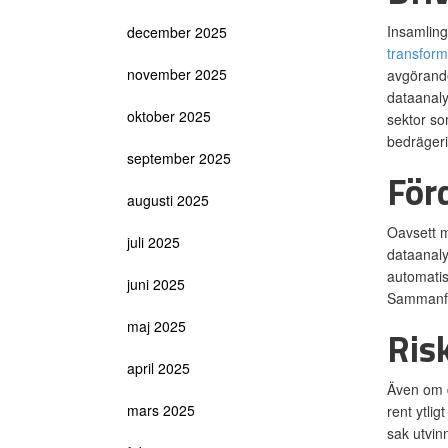
Insamling
december 2025
transform
november 2025
avgörande
dataanaly
oktober 2025
sektor so
bedrägeri
september 2025
För
augusti 2025
Oavsett m
juli 2025
dataanaly
automatis
juni 2025
Sammanfat
maj 2025
Ris
april 2025
Även om d
mars 2025
rent ytli
sak utvin