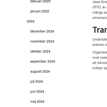
februari 2025
vissa före
(RTE) är e
januari 2025
många av 
utmanande 
2024
Tran
december 2024
Undersökn
november 2024
svårare o
oktober 2024
Organisati
med reste
september 2024
att tekno
inriktar 
augusti 2024
juli 2024
juni 2024
maj 2024