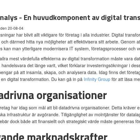
nalys - En huvudkomponent av digital tran
 den 20-08-04
ösningar har blivit allt viktigare för företag i alla industrier. Digital tra
, och därmed hitta nya möjligheter att effektivisera sitt arbete. Genom
s kan man ytterligare modernisera IT system, företagsprocesser och v
allra mest värdefulla effekterna av digital transformation måste vara dat
a handelsvara det länge varit, vilket förklarar investeringsökningar i de
ngar på att insamla, skapa, och analysera data. Idag finns det företag 
n digital transformation. Du kan gå in på
Infinity Group
för att läsa me
adrivna organisationer
etag har idag som mål att bli datadrivna organisationer. Detta kräver e
ska infrastruktur är avgörande. Tillgänglighet av molntjänster för data
ebär dock både att finansiellt och strategiskt värde måste genereras 
vande marknadskrafter