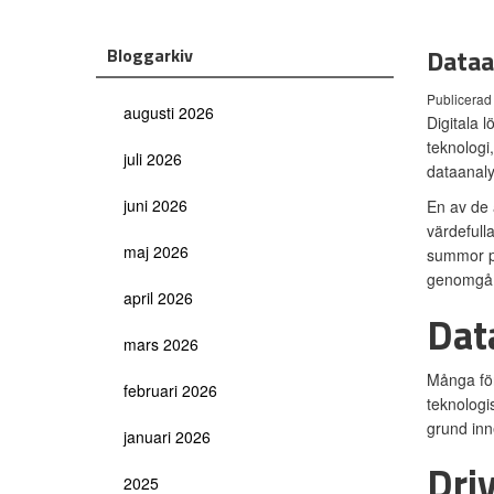
Dataa
Bloggarkiv
Publicerad
augusti 2026
Digitala l
teknologi
juli 2026
dataanaly
juni 2026
En av de 
värdefull
maj 2026
summor pe
genomgå e
april 2026
Dat
mars 2026
Många för
februari 2026
teknologi
grund inn
januari 2026
Dri
2025