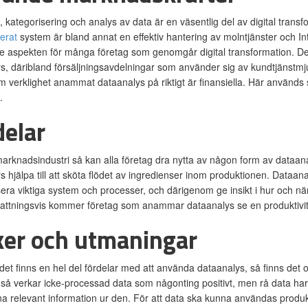
, kategorisering och analys av data är en väsentlig del av digital trans
erat
system är bland annat en effektiv hantering av molntjänster och In
 aspekten för många företag som genomgår digital transformation. De fl
s, däribland försäljningsavdelningar som använder sig av kundtjänstmju
m verklighet anammat dataanalys på riktigt är finansiella. Här används 
.
delar
arknadsindustri så kan alla företag dra nytta av någon form av dataana
s hjälpa till att sköta flödet av ingredienser inom produktionen. Dataan
era viktiga system och processer, och därigenom ge insikt i hur och när
tningsvis kommer företag som anammar dataanalys se en produktivitet
ker och utmaningar
et finns en hel del fördelar med att använda dataanalys, så finns de
gt så verkar icke-processad data som någonting positivt, men rå data h
na relevant information ur den. För att data ska kunna användas produkt