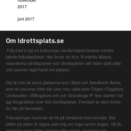
november
2017
juni 2017
Om Idrottsplats.se
.Följ med in på en kulturresa i landet bland landets mindre
kända fotbollsplatser. Här finner du bl.a. K-märkta läktare,
natursköna idrottsplatser och idrottsplatser där tiden stått stilla
och naturen tagit hand om platsen.
Det är inte de stora platserna som Ullevi och Swedbank Arena
som du kommer hitta här utan mer udda som Flöget i Flygsfors,
Lövåsvallen i Billingsfors och och Grönskogs IP. Sen starten har
jag fotograferat över 500 idrottsplatser. Flertalet av dem finner
du här på hemsidan.
Fokuseringen kommer att bli på Småland med omnejd. Alla
bilder på sidan är tagna utav mig om inget annat anges. Vill du
använda mina bilder i tidning eller media, kontakta mig