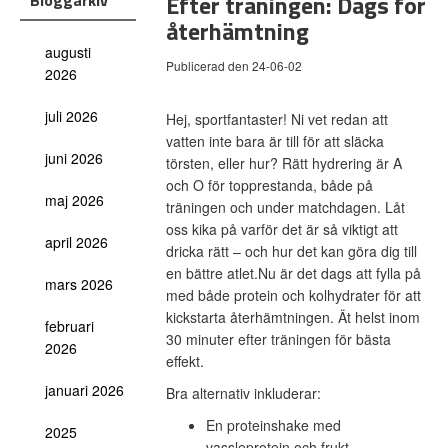
Efter träningen: Dags för
Bloggarkiv
återhämtning
augusti
Publicerad den 24-06-02
2026
juli 2026
Hej, sportfantaster! Ni vet redan att
vatten inte bara är till för att släcka
juni 2026
törsten, eller hur? Rätt hydrering är A
och O för topprestanda, både på
maj 2026
träningen och under matchdagen. Låt
oss kika på varför det är så viktigt att
april 2026
dricka rätt – och hur det kan göra dig till
en bättre atlet.
Nu är det dags att fylla på
mars 2026
med både protein och kolhydrater för att
kickstarta återhämtningen. Ät helst inom
februari
30 minuter efter träningen för bästa
2026
effekt.
januari 2026
Bra alternativ inkluderar:
En proteinshake med
2025
vassleprotein och frukt