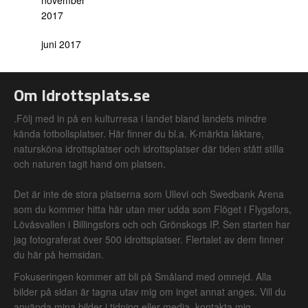
november
2017
juni 2017
Om Idrottsplats.se
.Följ med in på en kulturresa i landet bland landets mindre
kända fotbollsplatser. Här finner du bl.a. K-märkta läktare,
natursköna idrottsplatser och idrottsplatser där tiden stått stilla
och naturen tagit hand om platsen.
Det är inte de stora platserna som Ullevi och Swedbank Arena
som du kommer hitta här utan mer udda som Flöget i Flygsfors,
Lövåsvallen i Billingsfors och och Grönskogs IP. Sen starten har
jag fotograferat över 500 idrottsplatser. Flertalet av dem finner
du här på hemsidan.
Fokuseringen kommer att bli på Småland med omnejd. Alla
bilder på sidan är tagna utav mig om inget annat anges. Vill du
använda mina bilder i tidning eller media, kontakta mig