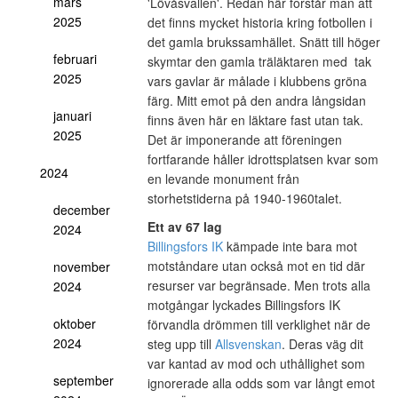
mars
'Lövåsvallen'. Redan här forstår man att
2025
det finns mycket historia kring fotbollen i
det gamla brukssamhället. Snätt till höger
februari
skymtar den gamla träläktaren med tak
2025
vars gavlar är målade i klubbens gröna
färg. Mitt emot på den andra långsidan
januari
finns även här en läktare fast utan tak.
2025
Det är imponerande att föreningen
fortfarande håller idrottsplatsen kvar som
2024
en levande monument från
storhetstiderna på 1940-1960talet.
december
Ett av 67 lag
2024
Billingsfors IK
kämpade inte bara mot
motståndare utan också mot en tid där
november
resurser var begränsade. Men trots alla
2024
motgångar lyckades Billingsfors IK
oktober
förvandla drömmen till verklighet när de
2024
steg upp till
Allsvenskan
. Deras väg dit
var kantad av mod och uthållighet som
september
ignorerade alla odds som var långt emot