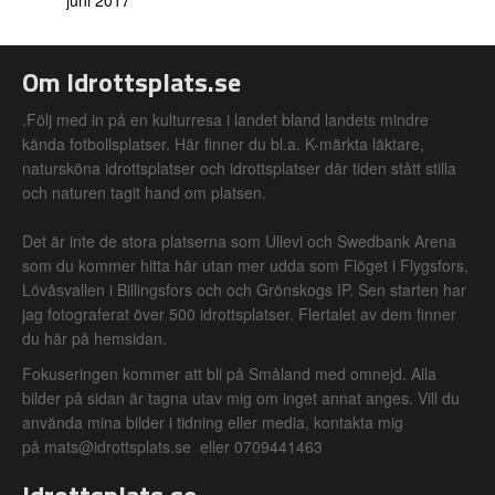
juni 2017
Om Idrottsplats.se
.Följ med in på en kulturresa i landet bland landets mindre
kända fotbollsplatser. Här finner du bl.a. K-märkta läktare,
natursköna idrottsplatser och idrottsplatser där tiden stått stilla
och naturen tagit hand om platsen.
Det är inte de stora platserna som Ullevi och Swedbank Arena
som du kommer hitta här utan mer udda som Flöget i Flygsfors,
Lövåsvallen i Billingsfors och och Grönskogs IP. Sen starten har
jag fotograferat över 500 idrottsplatser. Flertalet av dem finner
du här på hemsidan.
Fokuseringen kommer att bli på Småland med omnejd. Alla
bilder på sidan är tagna utav mig om inget annat anges. Vill du
använda mina bilder i tidning eller media, kontakta mig
på mats@idrottsplats.se eller 0709441463