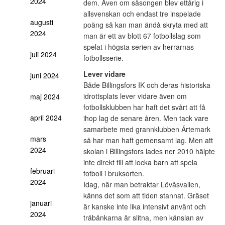
2024
dem. Även om säsongen blev ettårig i
allsvenskan och endast tre inspelade
augusti
poäng så kan man ändå skryta med att
2024
man är ett av blott 67 fotbollslag som
spelat i högsta serien av herrarnas
juli 2024
fotbollsserie.
Lever vidare
juni 2024
Både Billingsfors IK och deras historiska
idrottsplats lever vidare även om
maj 2024
fotbollsklubben har haft det svårt att få
april 2024
ihop lag de senare åren. Men tack vare
samarbete med grannklubben Ärtemark
mars
så har man haft gemensamt lag. Men att
2024
skolan i Billingsfors lades ner 2010 hälpte
inte direkt till att locka barn att spela
februari
fotboll i bruksorten.
2024
Idag, när man betraktar Lövåsvallen,
känns det som att tiden stannat. Gräset
januari
är kanske inte lika intensivt använt och
2024
träbänkarna är slitna, men känslan av