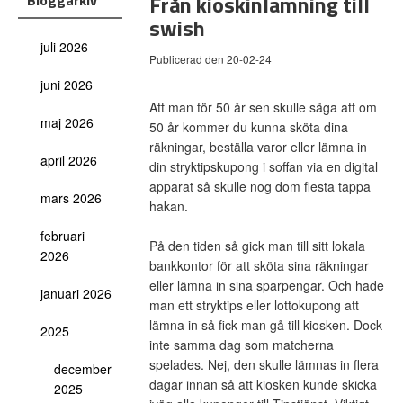
Från kioskinlämning till
Bloggarkiv
swish
juli 2026
Publicerad den 20-02-24
juni 2026
Att man för 50 år sen skulle säga att om
maj 2026
50 år kommer du kunna sköta dina
räkningar, beställa varor eller lämna in
april 2026
din stryktipskupong i soffan via en digital
apparat så skulle nog dom flesta tappa
mars 2026
hakan.
februari
På den tiden så gick man till sitt lokala
2026
bankkontor för att sköta sina räkningar
eller lämna in sina sparpengar. Och hade
januari 2026
man ett stryktips eller lottokupong att
lämna in så fick man gå till kiosken. Dock
2025
inte samma dag som matcherna
spelades. Nej, den skulle lämnas in flera
december
dagar innan så att kiosken kunde skicka
2025