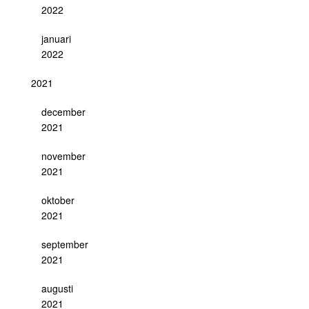
2022
januari
2022
2021
december
2021
november
2021
oktober
2021
september
2021
augusti
2021