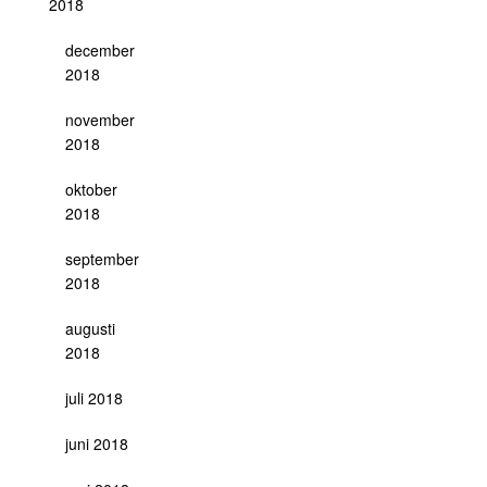
2018
december
2018
november
2018
oktober
2018
september
2018
augusti
2018
juli 2018
juni 2018