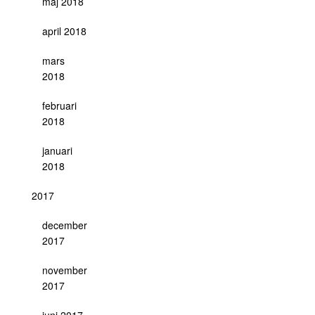
maj 2018
april 2018
mars
2018
februari
2018
januari
2018
2017
december
2017
november
2017