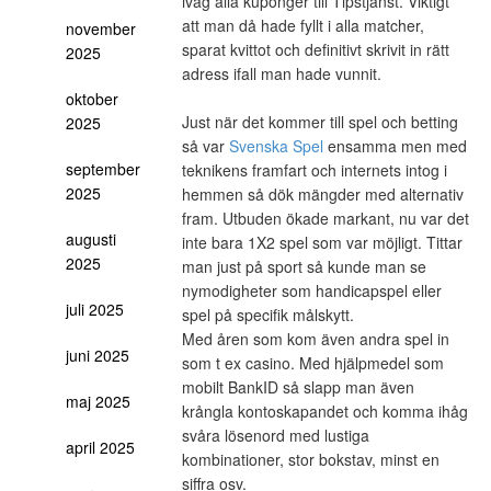
iväg alla kuponger till Tipstjänst. Viktigt
att man då hade fyllt i alla matcher,
november
sparat kvittot och definitivt skrivit in rätt
2025
adress ifall man hade vunnit.
oktober
Just när det kommer till spel och betting
2025
så var
Svenska Spel
ensamma men med
september
teknikens framfart och internets intog i
2025
hemmen så dök mängder med alternativ
fram. Utbuden ökade markant, nu var det
augusti
inte bara 1X2 spel som var möjligt. Tittar
2025
man just på sport så kunde man se
nymodigheter som handicapspel eller
juli 2025
spel på specifik målskytt.
Med åren som kom även andra spel in
juni 2025
som t ex casino. Med hjälpmedel som
mobilt BankID så slapp man även
maj 2025
krångla kontoskapandet och komma ihåg
svåra lösenord med lustiga
april 2025
kombinationer, stor bokstav, minst en
siffra osv.