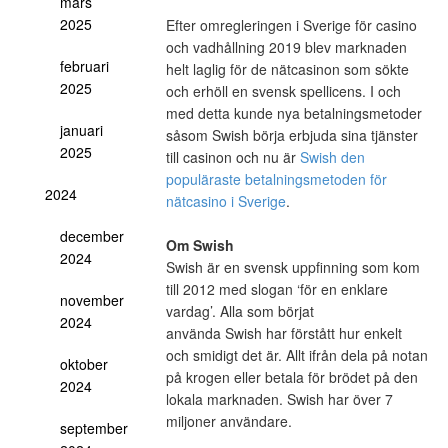
mars
2025
Efter omregleringen i Sverige för casino
och vadhållning 2019 blev marknaden
februari
helt laglig för de nätcasinon som sökte
2025
och erhöll en svensk spellicens. I och
med detta kunde nya betalningsmetoder
januari
såsom Swish börja erbjuda sina tjänster
2025
till casinon och nu är
Swish den
populäraste betalningsmetoden för
2024
nätcasino i Sverige
.
december
Om Swish
2024
Swish är en svensk uppfinning som kom
till 2012 med slogan ‘för en enklare
november
vardag’. Alla som börjat
2024
använda Swish har förstått hur enkelt
och smidigt det är. Allt ifrån dela på notan
oktober
på krogen eller betala för brödet på den
2024
lokala marknaden. Swish har över 7
miljoner användare.
september