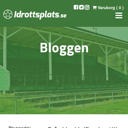
Varukorg (
0
)
Bloggen