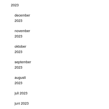
2023
december
2023
november
2023
oktober
2023
september
2023
augusti
2023
juli 2023
juni 2023