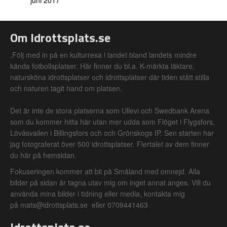
juni 2017
Om Idrottsplats.se
.Följ med in på en kulturresa i landet bland landets mindre
kända fotbollsplatser. Här finner du bl.a. K-märkta läktare,
natursköna idrottsplatser och idrottsplatser där tiden stått stilla
och naturen tagit hand om platsen.
Det är inte de stora platserna som Ullevi och Swedbank Arena
som du kommer hitta här utan mer udda som Flöget i Flygsfors,
Lövåsvallen i Billingsfors och och Grönskogs IP. Sen starten har
jag fotograferat över 500 idrottsplatser. Flertalet av dem finner
du här på hemsidan.
Fokuseringen kommer att bli på Småland med omnejd. Alla
bilder på sidan är tagna utav mig om inget annat anges. Vill du
använda mina bilder i tidning eller media, kontakta mig
på mats@idrottsplats.se eller 0709441463