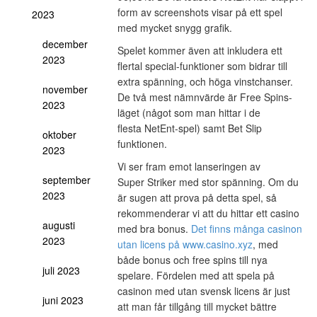
form av screenshots visar på ett spel
2023
med mycket snygg grafik.
december
Spelet kommer även att inkludera ett
2023
flertal special-funktioner som bidrar till
extra spänning, och höga vinstchanser.
november
De två mest nämnvärde är Free Spins-
2023
läget (något som man hittar i de
flesta NetEnt-spel) samt Bet Slip
oktober
funktionen.
2023
Vi ser fram emot lanseringen av
september
Super Striker med stor spänning. Om du
2023
är sugen att prova på detta spel, så
rekommenderar vi att du hittar ett casino
augusti
med bra bonus.
Det finns många casinon
2023
utan licens på www.casino.xyz
, med
både bonus och free spins till nya
juli 2023
spelare. Fördelen med att spela på
casinon med utan svensk licens är just
juni 2023
att man får tillgång till mycket bättre