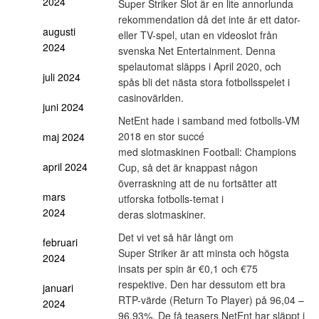
2024
Super Striker Slot är en lite annorlunda
rekommendation då det inte är ett dator-
augusti
eller TV-spel, utan en videoslot från
2024
svenska Net Entertainment. Denna
spelautomat släpps i April 2020, och
juli 2024
spås bli det nästa stora fotbollsspelet i
casinovärlden.
juni 2024
NetEnt hade i samband med fotbolls-VM
2018 en stor succé
maj 2024
med slotmaskinen Football: Champions
april 2024
Cup, så det är knappast någon
överraskning att de nu fortsätter att
mars
utforska fotbolls-temat i
2024
deras slotmaskiner.
Det vi vet så här långt om
februari
Super Striker är att minsta och högsta
2024
insats per spin är €0,1 och €75
respektive. Den har dessutom ett bra
januari
RTP-värde (Return To Player) på 96,04 –
2024
96,93%. De få teasers NetEnt har släppt i