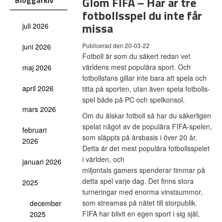
Glöm FIFA – Här är tre
Bloggarkiv
fotbollsspel du inte får
missa
juli 2026
Publicerad den 20-03-22
juni 2026
Fotboll är som du säkert redan vet
världens mest populära sport. Och
maj 2026
fotbollsfans gillar inte bara att spela och
april 2026
titta på sporten, utan även spela fotbolls-
spel både på PC och spelkonsol.
mars 2026
Om du älskar fotboll så har du säkerligen
spelat något av de populära FIFA-spelen,
februari
som släppts på årsbasis i över 20 år.
2026
Detta är det mest populära fotbollsspelet
i världen, och
januari 2026
miljontals gamers spenderar timmar på
detta spel varje dag. Det finns stora
2025
turneringar med enorma vinstsummor,
som streamas på nätet till storpublik.
december
FIFA har blivit en egen sport i sig själ,
2025