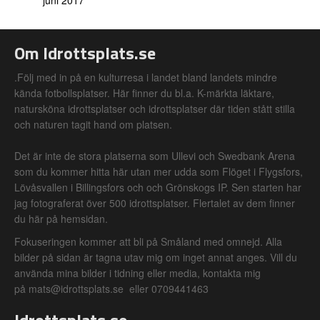
juni 2017
Om Idrottsplats.se
.Följ med in på en kulturresa i landet bland landets mindre
kända fotbollsplatser. Här finner du bl.a. K-märkta läktare,
natursköna idrottsplatser och idrottsplatser där tiden stått stilla
och naturen tagit hand om platsen.
Det är inte de stora platserna som Ullevi och Swedbank Arena
som du kommer hitta här utan mer udda som Flöget i Flygsfors,
Lövåsvallen i Billingsfors och och Grönskogs IP. Sen starten har
jag fotograferat över 500 idrottsplatser. Flertalet av dem finner
du här på hemsidan.
Fokuseringen kommer att bli på Småland med omnejd. Alla
bilder på sidan är tagna utav mig om inget annat anges. Vill du
använda mina bilder i tidning eller media, kontakta mig
på mats@idrottsplats.se eller 0709441463