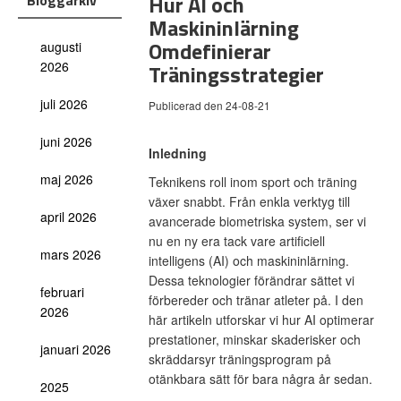
Hur AI och
Bloggarkiv
Maskininlärning
Omdefinierar
augusti
2026
Träningsstrategier
juli 2026
Publicerad den 24-08-21
juni 2026
Inledning
maj 2026
Teknikens roll inom sport och träning
växer snabbt. Från enkla verktyg till
april 2026
avancerade biometriska system, ser vi
nu en ny era tack vare artificiell
mars 2026
intelligens (AI) och maskininlärning.
Dessa teknologier förändrar sättet vi
februari
förbereder och tränar atleter på. I den
2026
här artikeln utforskar vi hur AI optimerar
prestationer, minskar skaderisker och
januari 2026
skräddarsyr träningsprogram på
otänkbara sätt för bara några år sedan.
2025