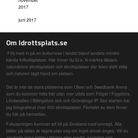
november
2017
juni 2017
Om Idrottsplats.se
.Följ med in på en kulturresa i landet bland landets mindre
kända fotbollsplatser. Här finner du bl.a. K-märkta läktare,
natursköna idrottsplatser och idrottsplatser där tiden stått stilla
och naturen tagit hand om platsen.
Det är inte de stora platserna som Ullevi och Swedbank Arena
som du kommer hitta här utan mer udda som Flöget i Flygsfors,
Lövåsvallen i Billingsfors och och Grönskogs IP. Sen starten har
jag fotograferat över 500 idrottsplatser. Flertalet av dem finner
du här på hemsidan.
Fokuseringen kommer att bli på Småland med omnejd. Alla
bilder på sidan är tagna utav mig om inget annat anges. Vill du
använda mina bilder i tidning eller media, kontakta mig