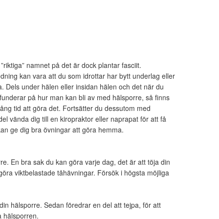
 ”riktiga” namnet på det är dock plantar fasciit.
ing kan vara att du som idrottar har bytt underlag eller
a. Dels under hälen eller insidan hälen och det när du
 funderar på hur man kan bli av med hälsporre, så finns
 lång tid att göra det. Fortsätter du dessutom med
l vända dig till en kiropraktor eller naprapat för att få
kan ge dig bra övningar att göra hemma.
. En bra sak du kan göra varje dag, det är att töja din
göra viktbelastade tåhävningar. Försök i högsta möjliga
din hälsporre. Sedan föredrar en del att tejpa, för att
ka hälsporren.