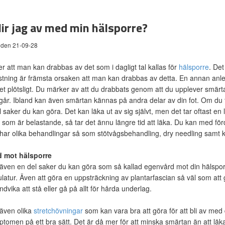
lir jag av med min hälsporre?
 den 21-09-28
r att man kan drabbas av det som i dagligt tal kallas för
hälsporre
. Det
tning är främsta orsaken att man kan drabbas av detta. En annan anledn
 het plötsligt. Du märker av att du drabbats genom att du upplever smärt
r går. Ibland kan även smärtan kännas på andra delar av din fot. Om du
l saker du kan göra. Det kan läka ut av sig självt, men det tar oftast en
r som är belastande, så tar det ännu längre tid att läka. Du kan med förde
 har olika behandlingar så som stötvågsbehandling, dry needling samt 
 mot hälsporre
 även en del saker du kan göra som så kallad egenvård mot din hälsporre
atur. Även att göra en uppsträckning av plantarfascian så väl som att 
ndvika att stå eller gå på allt för hårda underlag.
 även olika
stretchövningar
som kan vara bra att göra för att bli av med 
ptomen på ett bra sätt. Det är då mer för att minska smärtan än att lä