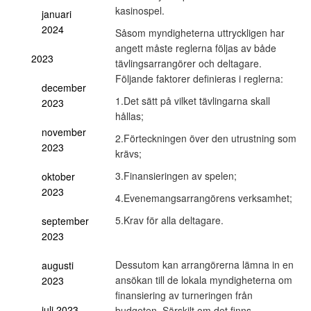
kasinospel.
januari
2024
Såsom myndigheterna uttryckligen har
angett måste reglerna följas av både
2023
tävlingsarrangörer och deltagare.
Följande faktorer definieras i reglerna:
december
1.Det sätt på vilket tävlingarna skall
2023
hållas;
november
2.Förteckningen över den utrustning som
2023
krävs;
3.Finansieringen av spelen;
oktober
2023
4.Evenemangsarrangörens verksamhet;
5.Krav för alla deltagare.
september
2023
Dessutom kan arrangörerna lämna in en
augusti
ansökan till de lokala myndigheterna om
2023
finansiering av turneringen från
juli 2023
budgeten. Särskilt om det finns