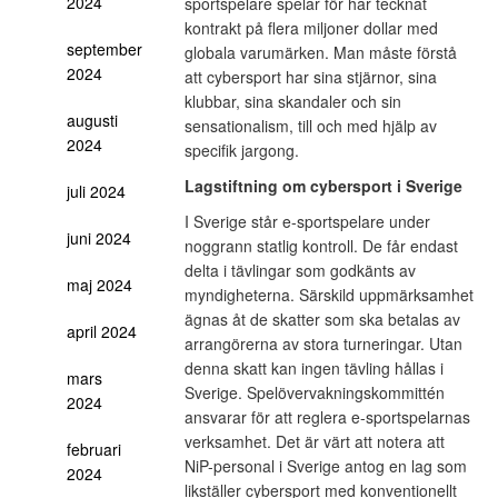
2024
sportspelare spelar för har tecknat
kontrakt på flera miljoner dollar med
september
globala varumärken. Man måste förstå
2024
att cybersport har sina stjärnor, sina
klubbar, sina skandaler och sin
augusti
sensationalism, till och med hjälp av
2024
specifik jargong.
Lagstiftning om cybersport i Sverige
juli 2024
I Sverige står e-sportspelare under
juni 2024
noggrann statlig kontroll. De får endast
delta i tävlingar som godkänts av
maj 2024
myndigheterna. Särskild uppmärksamhet
ägnas åt de skatter som ska betalas av
april 2024
arrangörerna av stora turneringar. Utan
denna skatt kan ingen tävling hållas i
mars
Sverige. Spelövervakningskommittén
2024
ansvarar för att reglera e-sportspelarnas
verksamhet. Det är värt att notera att
februari
NiP-personal i Sverige antog en lag som
2024
likställer cybersport med konventionellt