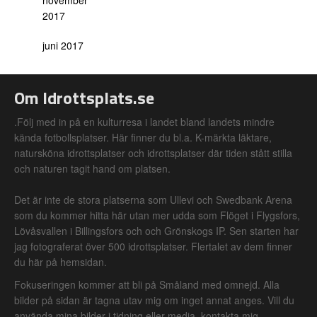
november
2017
juni 2017
Om Idrottsplats.se
.Följ med in på en kulturresa i landet bland landets mindre
kända fotbollsplatser. Här finner du bl.a. K-märkta läktare,
natursköna idrottsplatser och idrottsplatser där tiden stått stilla
och naturen tagit hand om platsen.
Det är inte de stora platserna som Ullevi och Swedbank Arena
som du kommer hitta här utan mer udda som Flöget i Flygsfors,
Lövåsvallen i Billingsfors och och Grönskogs IP. Sen starten har
jag fotograferat över 500 idrottsplatser. Flertalet av dem finner
du här på hemsidan.
Fokuseringen kommer att bli på Småland med omnejd. Alla
bilder på sidan är tagna utav mig om inget annat anges. Vill du
använda mina bilder i tidning eller media, kontakta mig