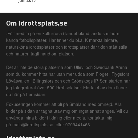
juni 2017
Om Idrottsplats.se
.Följ med in på en kulturresa i landet bland landets mindre
kända fotbollsplatser. Här finner du bl.a. K-märkta läktare,
natursköna idrottsplatser och idrottsplatser där tiden stått stilla
och naturen tagit hand om platsen.
Det är inte de stora platserna som Ullevi och Swedbank Arena
som du kommer hitta här utan mer udda som Flöget i Flygsfors,
Lövåsvallen i Billingsfors och och Grönskogs IP. Sen starten har
jag fotograferat över 500 idrottsplatser. Flertalet av dem finner
du här på hemsidan.
Fokuseringen kommer att bli på Småland med omnejd. Alla
bilder på sidan är tagna utav mig om inget annat anges. Vill du
använda mina bilder i tidning eller media, kontakta mig
på mats@idrottsplats.se eller 0709441463