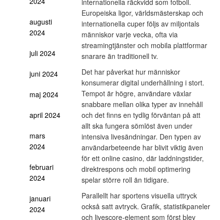
2024
internationella räckvidd som fotboll.
Europeiska ligor, världsmästerskap och
augusti
internationella cuper följs av miljontals
2024
människor varje vecka, ofta via
streamingtjänster och mobila plattformar
juli 2024
snarare än traditionell tv.
Det har påverkat hur människor
juni 2024
konsumerar digital underhållning i stort.
Tempot är högre, användare växlar
maj 2024
snabbare mellan olika typer av innehåll
april 2024
och det finns en tydlig förväntan på att
allt ska fungera sömlöst även under
mars
intensiva livesändningar. Den typen av
2024
användarbeteende har blivit viktig även
för ett online casino, där laddningstider,
februari
direktrespons och mobil optimering
2024
spelar större roll än tidigare.
Parallellt har sportens visuella uttryck
januari
också satt avtryck. Grafik, statistikpaneler
2024
och livescore-element som först blev