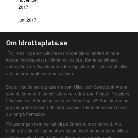
november
2017
juni 2017
Om Idrottsplats.se
.Följ med in på en kulturresa i landet bland landets mindre
kända fotbollsplatser. Här finner du bl.a. K-märkta läktare,
natursköna idrottsplatser och idrottsplatser där tiden stått stilla
och naturen tagit hand om platsen.
Det är inte de stora platserna som Ullevi och Swedbank Arena
som du kommer hitta här utan mer udda som Flöget i Flygsfors,
Lövåsvallen i Billingsfors och och Grönskogs IP. Sen starten har
jag fotograferat över 500 idrottsplatser. Flertalet av dem finner
du här på hemsidan.
Fokuseringen kommer att bli på Småland med omnejd. Alla
bilder på sidan är tagna utav mig om inget annat anges. Vill du
använda mina bilder i tidning eller media, kontakta mig