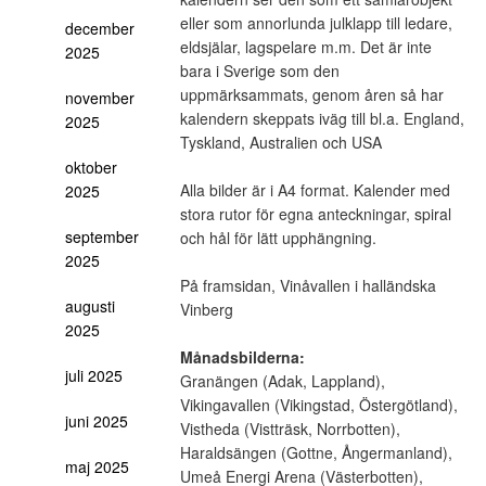
eller som annorlunda julklapp till ledare,
december
eldsjälar, lagspelare m.m. Det är inte
2025
bara i Sverige som den
uppmärksammats, genom åren så har
november
kalendern skeppats iväg till bl.a. England,
2025
Tyskland, Australien och USA
oktober
Alla bilder är i A4 format. Kalender med
2025
stora rutor för egna anteckningar, spiral
september
och hål för lätt upphängning.
2025
På framsidan, Vinåvallen i halländska
augusti
Vinberg
2025
Månadsbilderna:
juli 2025
Granängen (Adak, Lappland),
Vikingavallen (Vikingstad, Östergötland),
juni 2025
Vistheda (Vistträsk, Norrbotten),
Haraldsängen (Gottne, Ångermanland),
maj 2025
Umeå Energi Arena (Västerbotten),