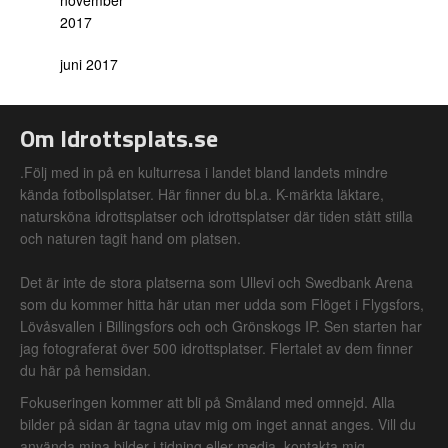
november
2017
juni 2017
Om Idrottsplats.se
.Följ med in på en kulturresa i landet bland landets mindre
kända fotbollsplatser. Här finner du bl.a. K-märkta läktare,
natursköna idrottsplatser och idrottsplatser där tiden stått stilla
och naturen tagit hand om platsen.
Det är inte de stora platserna som Ullevi och Swedbank Arena
som du kommer hitta här utan mer udda som Flöget i Flygsfors,
Lövåsvallen i Billingsfors och och Grönskogs IP. Sen starten har
jag fotograferat över 500 idrottsplatser. Flertalet av dem finner
du här på hemsidan.
Fokuseringen kommer att bli på Småland med omnejd. Alla
bilder på sidan är tagna utav mig om inget annat anges. Vill du
använda mina bilder i tidning eller media, kontakta mig