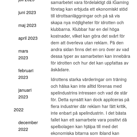
samarbetet vara fördelaktigt då iGaming
företag kan erbjuda ett ekonomiskt stöd
juni 2023
till idrottsanläggningar och på så vis
skapa nya möjligheter för idrotten och
maj 2023
klubbarna. Klubbar har en del höga
kostnader, vilket kan göra det svårt för
april 2023
dem att överleva utan reklam. På den
andra sidan finns det en oro över av vad
mars
dessa typer av samarbeten kan innebära
2023
för idrotten och hur det kan uppfattas av
åskådare.
februari
2023
Idrottens starka värderingar om träning
och hälsa kan inte alltid förenas med
januari
spelindustrins intressen och vad de står
2023
för. Detta synsätt kan dock appliceras på
flera industrier där reklam har fått kritik,
2022
inte enbart på spelindustrin. I det bästa
fallet kan ett samarbete vara positivt då
december
spelbolagen kan hjälpa till med det
2022
ekonomiska bitarna som ibland kan