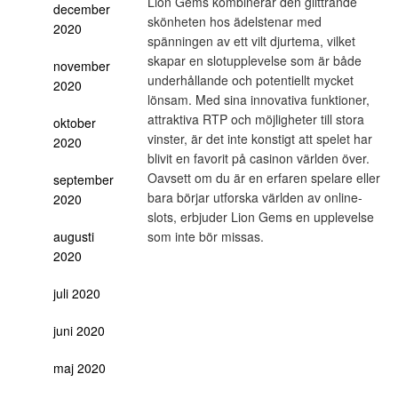
Lion Gems kombinerar den glittrande
december
skönheten hos ädelstenar med
2020
spänningen av ett vilt djurtema, vilket
skapar en slotupplevelse som är både
november
underhållande och potentiellt mycket
2020
lönsam. Med sina innovativa funktioner,
attraktiva RTP och möjligheter till stora
oktober
vinster, är det inte konstigt att spelet har
2020
blivit en favorit på casinon världen över.
Oavsett om du är en erfaren spelare eller
september
bara börjar utforska världen av online-
2020
slots, erbjuder Lion Gems en upplevelse
som inte bör missas.
augusti
2020
juli 2020
juni 2020
maj 2020