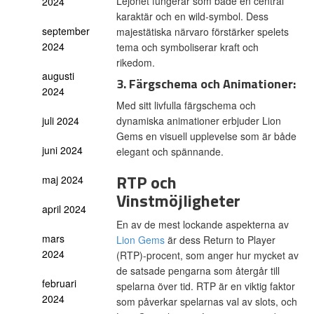
Lejonet fungerar som både en central
2024
karaktär och en wild-symbol. Dess
september
majestätiska närvaro förstärker spelets
2024
tema och symboliserar kraft och
rikedom.
augusti
3. Färgschema och Animationer:
2024
Med sitt livfulla färgschema och
dynamiska animationer erbjuder Lion
juli 2024
Gems en visuell upplevelse som är både
juni 2024
elegant och spännande.
RTP och
maj 2024
Vinstmöjligheter
april 2024
En av de mest lockande aspekterna av
mars
Lion Gems
är dess Return to Player
2024
(RTP)-procent, som anger hur mycket av
de satsade pengarna som återgår till
februari
spelarna över tid. RTP är en viktig faktor
2024
som påverkar spelarnas val av slots, och