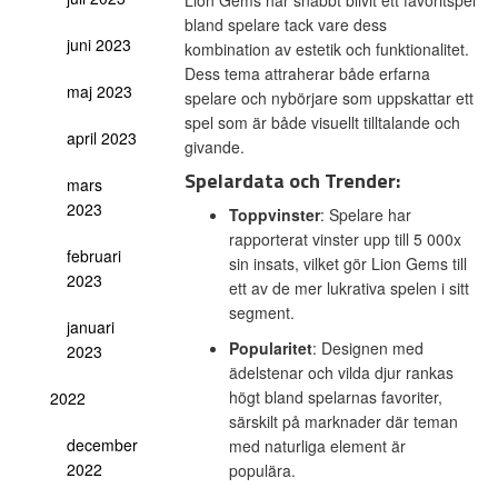
bland spelare tack vare dess
juni 2023
kombination av estetik och funktionalitet.
Dess tema attraherar både erfarna
maj 2023
spelare och nybörjare som uppskattar ett
spel som är både visuellt tilltalande och
april 2023
givande.
Spelardata och Trender:
mars
2023
Toppvinster
: Spelare har
rapporterat vinster upp till 5 000x
februari
sin insats, vilket gör Lion Gems till
2023
ett av de mer lukrativa spelen i sitt
segment.
januari
Popularitet
: Designen med
2023
ädelstenar och vilda djur rankas
högt bland spelarnas favoriter,
2022
särskilt på marknader där teman
december
med naturliga element är
2022
populära.