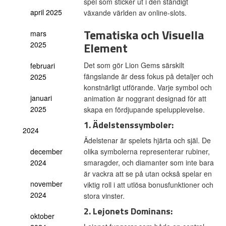
spel som sticker ut i den ständigt
april 2025
växande världen av online-slots.
Tematiska och Visuella
mars
Element
2025
Det som gör Lion Gems särskilt
februari
fängslande är dess fokus på detaljer och
2025
konstnärligt utförande. Varje symbol och
januari
animation är noggrant designad för att
2025
skapa en fördjupande spelupplevelse.
1. Ädelstenssymboler:
2024
Ädelstenar är spelets hjärta och själ. De
olika symbolerna representerar rubiner,
december
smaragder, och diamanter som inte bara
2024
är vackra att se på utan också spelar en
november
viktig roll i att utlösa bonusfunktioner och
2024
stora vinster.
2. Lejonets Dominans:
oktober