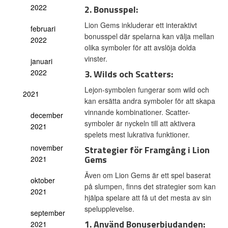
2022
2. Bonusspel:
Lion Gems inkluderar ett interaktivt
februari
bonusspel där spelarna kan välja mellan
2022
olika symboler för att avslöja dolda
vinster.
januari
3. Wilds och Scatters:
2022
Lejon-symbolen fungerar som wild och
2021
kan ersätta andra symboler för att skapa
vinnande kombinationer. Scatter-
december
symboler är nyckeln till att aktivera
2021
spelets mest lukrativa funktioner.
november
Strategier för Framgång i Lion
Gems
2021
Även om Lion Gems är ett spel baserat
oktober
på slumpen, finns det strategier som kan
2021
hjälpa spelare att få ut det mesta av sin
spelupplevelse.
september
1. Använd Bonuserbjudanden:
2021