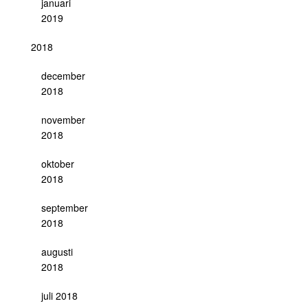
januari
2019
2018
december
2018
november
2018
oktober
2018
september
2018
augusti
2018
juli 2018