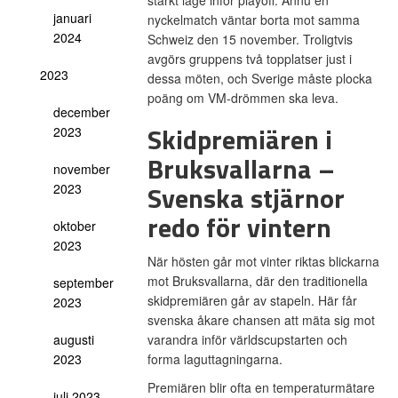
starkt läge inför playoff. Ännu en
januari
nyckelmatch väntar borta mot samma
2024
Schweiz den 15 november. Troligtvis
avgörs gruppens två topplatser just i
2023
dessa möten, och Sverige måste plocka
poäng om VM-drömmen ska leva.
december
Skidpremiären i
2023
Bruksvallarna –
november
Svenska stjärnor
2023
redo för vintern
oktober
2023
När hösten går mot vinter riktas blickarna
mot Bruksvallarna, där den traditionella
september
skidpremiären går av stapeln. Här får
2023
svenska åkare chansen att mäta sig mot
augusti
varandra inför världscupstarten och
2023
forma laguttagningarna.
Premiären blir ofta en temperaturmätare
juli 2023