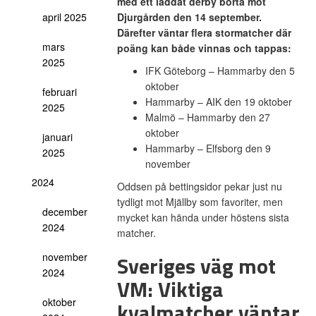
med ett laddat derby borta mot
april 2025
Djurgården den 14 september.
Därefter väntar flera stormatcher där
mars
poäng kan både vinnas och tappas:
2025
IFK Göteborg – Hammarby den 5
oktober
februari
Hammarby – AIK den 19 oktober
2025
Malmö – Hammarby den 27
oktober
januari
Hammarby – Elfsborg den 9
2025
november
2024
Oddsen på bettingsidor pekar just nu
tydligt mot Mjällby som favoriter, men
december
mycket kan hända under höstens sista
2024
matcher.
november
Sveriges väg mot
2024
VM: Viktiga
oktober
kvalmatcher väntar