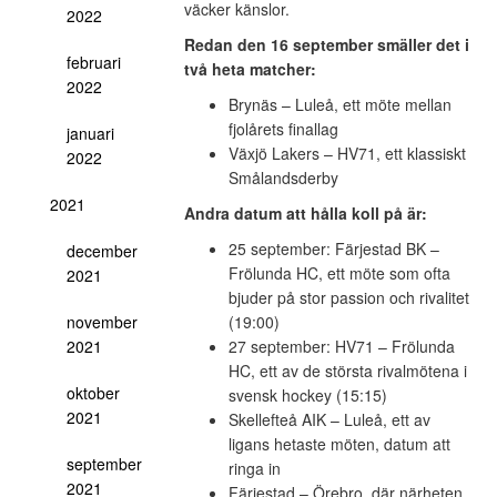
väcker känslor.
2022
Redan den 16 september smäller det i
februari
två heta matcher:
2022
Brynäs – Luleå, ett möte mellan
fjolårets finallag
januari
Växjö Lakers – HV71, ett klassiskt
2022
Smålandsderby
2021
Andra datum att hålla koll på är:
25 september: Färjestad BK –
december
Frölunda HC, ett möte som ofta
2021
bjuder på stor passion och rivalitet
november
(19:00)
2021
27 september: HV71 – Frölunda
HC, ett av de största rivalmötena i
oktober
svensk hockey (15:15)
2021
Skellefteå AIK – Luleå, ett av
ligans hetaste möten, datum att
september
ringa in
2021
Färjestad – Örebro, där närheten