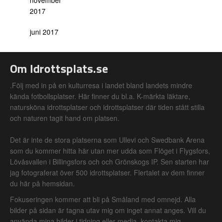
november
2017
juni 2017
Om Idrottsplats.se
.Följ med in på en kulturresa i landet bland landets mindre
kända fotbollsplatser. Här finner du bl.a. K-märkta läktare,
natursköna idrottsplatser och idrottsplatser där tiden stått stilla
och naturen tagit hand om platsen.
Det är inte de stora platserna som Ullevi och Swedbank Arena
som du kommer hitta här utan mer udda som Flöget i Flygsfors,
Lövåsvallen i Billingsfors och och Grönskogs IP. Sen starten har
jag fotograferat över 500 idrottsplatser. Flertalet av dem finner
du här på hemsidan.
Fokuseringen kommer att bli på Småland med omnejd. Alla
bilder på sidan är tagna utav mig om inget annat anges. Vill du
använda mina bilder i tidning eller media, kontakta mig